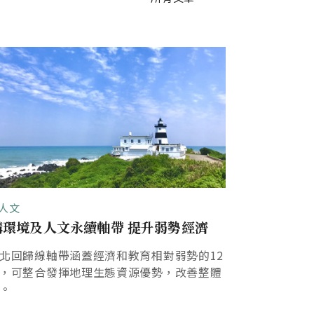
人文
社會人文
構環境及人文永續軸帶 提升弱勢經濟
220公里的
北回歸線軸帶涵蓋經濟和教育相對弱勢的12
台灣是全球北
，可整合發揮地理生態資源優勢，改善整體
度地區中在最
。
的國度。