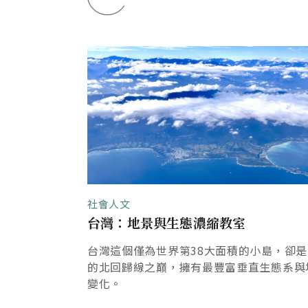
社會人文
景旅遊祭｣
台灣：地景與生態濃縮教室
巔」與「南島語
台灣這個僅為世界第38大面積的小島，卻
旅遊的最佳品
的北回歸線之巔，擁有最豐富垂直生態系與
變化。