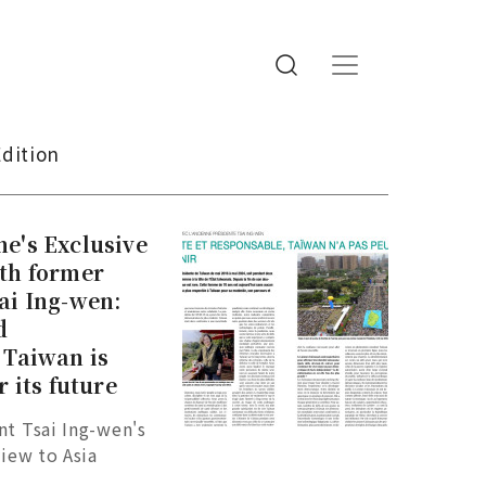
Edition
e's Exclusive
ith former
ai Ing-wen:
d
 Taiwan is
r its future
t Tsai Ing-wen's
view to Asia