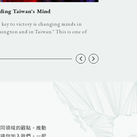
ding Taiwan's Mind
A Duel or a 
 key to victory is changing minds in
Global Shockwa
ington and in Taiwan." This is one of
Patience The M
.
不同領域的觀點，推動
邀請你加入我們，一起