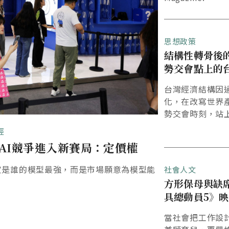
思想政策
結構性轉骨後
勢交會點上的
台灣經濟結構因過
化，在改寫世界
勢交會時刻，站
置。
經
AI競爭進入新賽局：定價權
定是誰的模型最強，而是市場願意為模型能
社會人文
方形保母與缺
具總動員5》
當社會把工作設