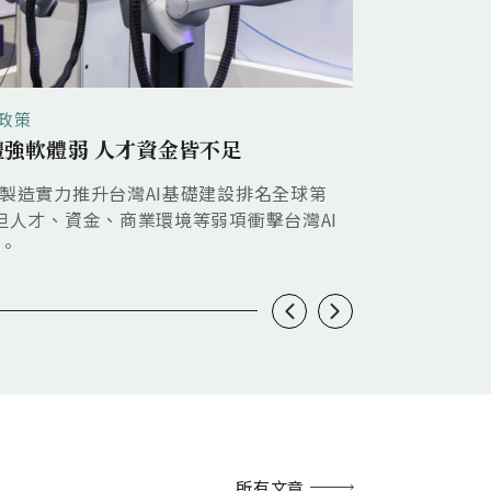
政策
地緣政經
體強軟體弱 人才資金皆不足
美國出口管制
製造實力推升台灣AI基礎建設排名全球第
儘管中國AI模
但人才、資金、商業環境等弱項衝擊台灣AI
模擬、複雜自
。
所有文章