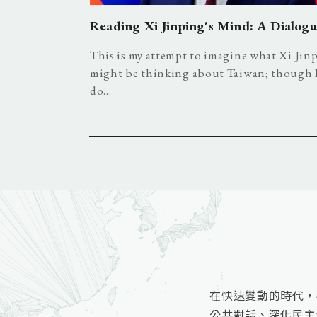
y Risks the
Reading Xi Jinping's Mind: A Dialog
This is my attempt to imagine what Xi Jin
might be thinking about Taiwan; though 
nald Trump and
do...
ed a wave of...
在快速變動的時代，
公共對話、深化民主