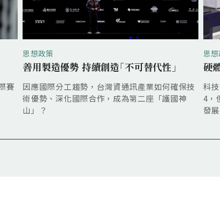
思想政策
思想
善用製造優勢 持續創造｢不可替代性｣
硬
際賽
因應國際分工趨勢，台灣資通訊產業如何確保技
科技
術優勢、深化國際合作，成為第二座「護國神
4，
山」？
發展