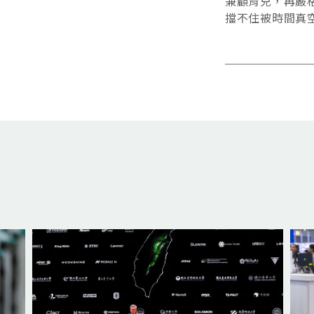
兼顧育兒，再嚴
擋不住被時間真
子。