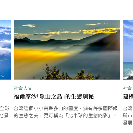
社會人文
社會
福爾摩沙｢眾山之島｣的生態奧秘
建
是全球
台灣這個小小高聳多山的國度，擁有許多國際級
台灣
地景
的生態之美，更可稱為「北半球的生態縮影」。
縣市
發展