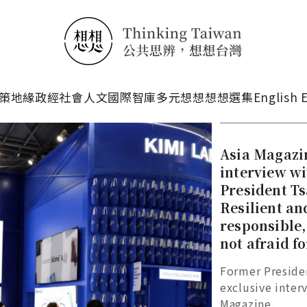
搜尋
策
地緣政經
社會人文
國際智庫
多元想想
想想選集
English 
Asia Magazin
interview w
President Ts
Resilient an
responsible,
not afraid fo
Former Presiden
exclusive inter
Magazine.