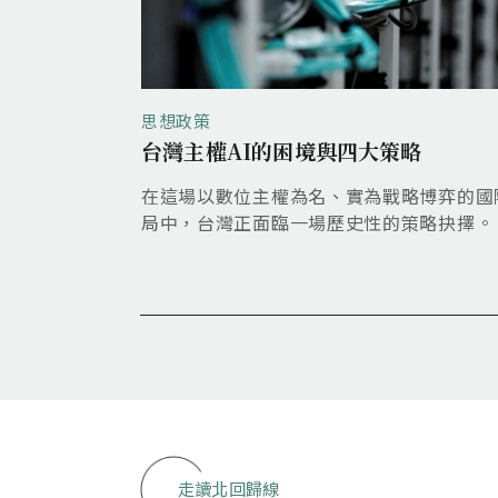
思想政策
AI爭霸現隱憂
台灣主權AI的困境與四大策略
短期內雖留住技
在這場以數位主權為名、實為戰略博弈的國
人才吸力和創新
局中，台灣正面臨一場歷史性的策略抉擇。
走讀北回歸線