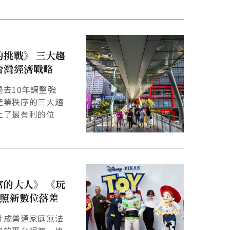
的挑戰》 三大趨
台灣經濟戰略
去10年調整強
產業秩序的三大趨
上了最有利的位
席的大人》 《玩
映照新數位落差
計成普通家庭無法