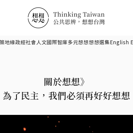
搜尋
策
地緣政經
社會人文
國際智庫
多元想想
想想選集
English 
關於想想》
為了民主，我們必須再好好想想