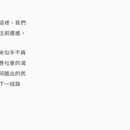
這裡，我們
往前邁進。
來似乎不再
善社會的渴
同踏出的民
下一段路