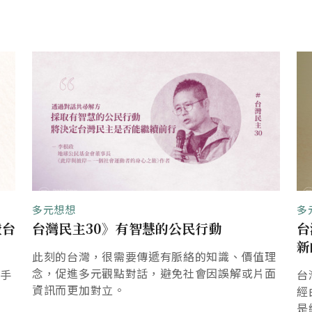
多元想想
多
證台
台灣民主30》有智慧的公民行動
台
新
此刻的台灣，很需要傳遞有脈絡的知識、價值理
念，促進多元觀點對話，避免社會因誤解或片面
攜手
台
資訊而更加對立。
經
是