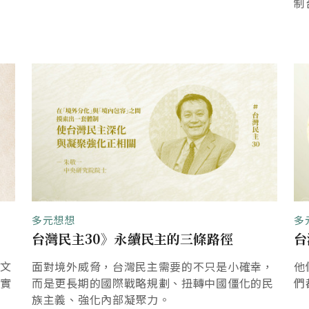
制
多元想想
多
台灣民主30》永續民主的三條路徑
台
理文
面對境外威脅，台灣民主需要的不只是小確幸，
他
落實
而是更長期的國際戰略規劃、扭轉中國僵化的民
們
族主義、強化內部凝聚力。