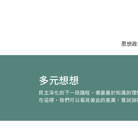
移至主內容
主選單
思想政
多元想想
民主深化的下一段路程，需要基於知識的理
在這裡，我們可以看見彼此的差異，嘗試說