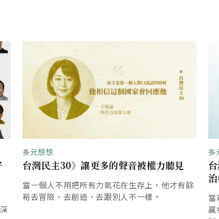
多元想想
多
好
台灣民主30》讓更多的聲音被權力聽見
台
治
當一個人不用把所有力氣花在生存上，他才有餘
裕去冒險、去創造、去跟別人不一樣。
當
出深
贏