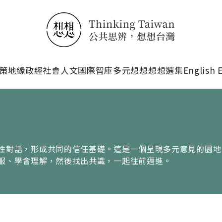
搜尋
策
地緣政經
社會人文
國際智庫
多元想想
想想選集
English 
性對話，形成共同的信任基礎。這是一個呈現多元意見的園地
服、學會理解，然後找出共識，一起往前邁進。