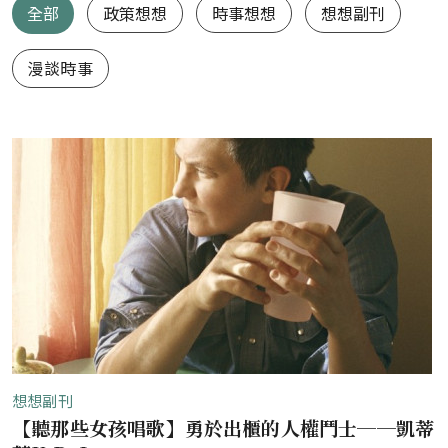
想想1.0（舊站）
全部
政策想想
時事想想
想想副刊
漫談時事
想想副刊
【聽那些女孩唱歌】勇於出櫃的人權鬥士──凱蒂