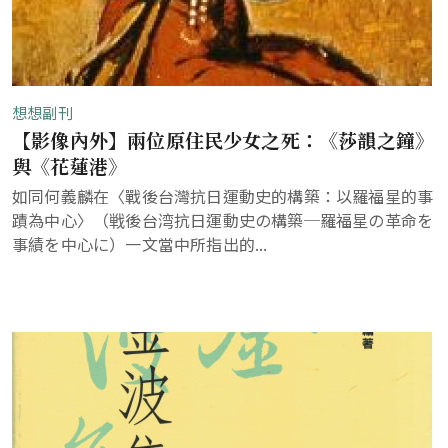
想想副刊
【影像內外】兩位原住民少女之死：《莎韻之鐘》
與《花蓮港》
如同何義麟在〈戰後台灣抗日運動史的構築：以羅福星的事
蹟為中心〉（戦後台湾抗日運動史の構築─羅福星の革命を
事績を中心に）一文當中所指出的...