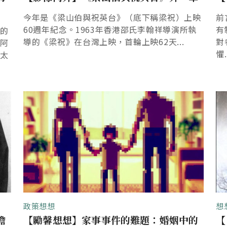
今年是《梁山伯與祝英台》（底下稱梁祝）上映
前
60週年紀念。1963年香港邵氏李翰祥導演所執
有
集的
導的《梁祝》在台灣上映，首輪上映62天...
對
為阿
懼.
不太
政策想想
想
擔
【勵馨想想】家事事件的難題：婚姻中的
【