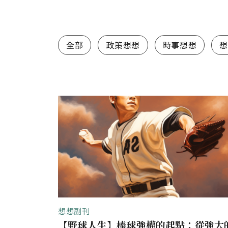
想想1.0（舊站）
全部
政策想想
時事想想
想
想想副刊
【野球人生】棒球強權的起點：從強大