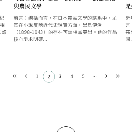
與農民文學
是
紀
前言：總括而言，在日本農民文學的譜系中，尤
近
有相
其在小說反映近代史現實方面，黑島傳治
言
二郎
（1898-1943）的存在可謂相當突出。他的作品
甚
核心訴求明確...
國.
1
3
4
5
…
2