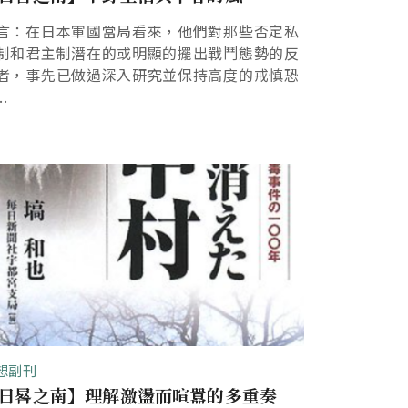
言：在日本軍國當局看來，他們對那些否定私
制和君主制潛在的或明顯的擺出戰鬥態勢的反
者，事先已做過深入研究並保持高度的戒慎恐
..
想副刊
日晷之南】理解激盪而喧囂的多重奏