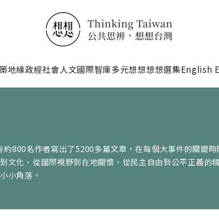
搜尋
策
地緣政經
社會人文
國際智庫
多元想想
想想選集
English 
有約800名作者寫出了5200多篇文章，在每個大事件的關鍵時
治到文化，從國際視野到在地關懷，從民主自由到公平正義的
的小小角落。