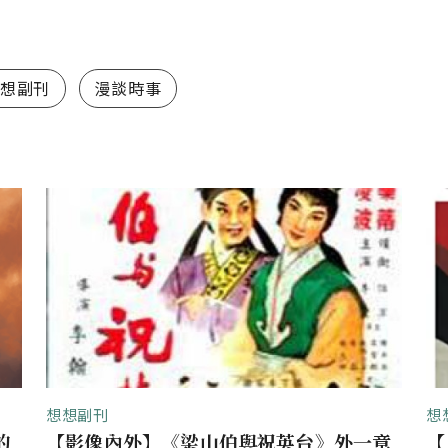
想副刊
漫談時事
想想副刊
想
的
【影像內外】《梁山伯與祝英台》外一章
【