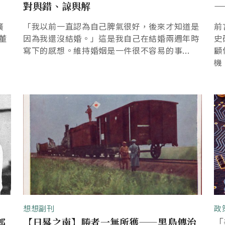
對與錯、諒與解
—
廣
「我以前一直認為自己脾氣很好，後來才知道是
前
董
因為我還沒結婚。」這是我自己在結婚兩週年時
史
寫下的感想。維持婚姻是一件很不容易的事...
顧
機
想想副刊
政
郎
【日晷之南】勝者一無所獲——黑島傳治
「