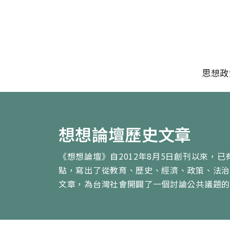
移至主內容
主選單
思想政
想想論壇歷史文章
《想想論壇》自2012年8月5日創刊以來，已
點，寫出了從教育、歷史、經濟、政策、法
文章，為台灣社會開闢了一個討論公共議題