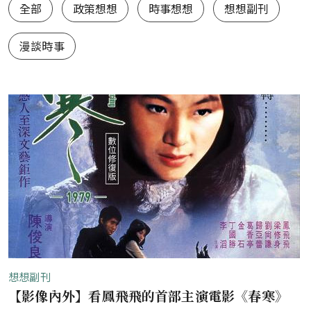
想想1.0（舊站）
全部
政策想想
時事想想
想想副刊
漫談時事
想想副刊
【影像內外】看鳳飛飛的首部主演電影《春寒》