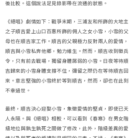
後比較。這個說法足見錄影帶在流通的狀態。
《絕唱》劇情如下：戰爭末期，三浦友和所飾的大地主
之子順吉愛上山口百惠所飾的佣人之女小雪，小雪的父
母也在順吉家工作。順吉的父親極力反對兩人的愛情，
順吉與小雪私奔他鄉，勉力維生。然而，順吉收到徵兵
令，只有前去戰場，獨留身體孱弱的小雪。日夜等待順
吉歸來的小雪身體支撐不住，彌留之際仍在等待順吉回
來。意志堅強的小雪終於等到順吉，然而，卻也在此刻
不幸過世。
最終，順吉決心迎娶小雪，象徵愛情的堅貞，即使已天
人永隔。與《絕唱》相較，可以看到《春寒》在男女階
級地位與孰生孰死之間做了修改，此外，階級差異的愛