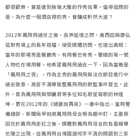
都很歡樂，算是達到無傷大雅的作秀效果。值得追問的
是，為什麼一個酒店裡的秀，會釀成軒然大波？
2012年鳳飛飛過世之後，各界追憶之際，黃西田與康弘
這對秀場上的長年搭檔，接受媒體訪問，也道出真相：
當年的那場秀是餐廳秀，有用餐也有秀。警總的第一號
人物也在場用餐，他希望鳳飛飛過去一下，因為當晚是
「鳳飛飛之夜」，作為主秀的鳳飛飛無法在節目進行中
過去致意，高官不滿導致整鳳飛飛的歌監事件發生。此
外，曾為鳳飛飛與鄧麗君等多位知名歌星寫歌的林煌
坤，更在2012年的《總要說再見》一書中指出，當時警
備總部、新聞局早就將鳳飛飛母女視為眼中釘，主要原
因在於鳳飛飛走紅之後，媒體對鳳飛飛母女的負面報導
也隨之出現，從鳳飛飛台灣國語咬字不清的問題到三家