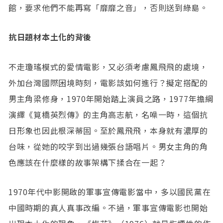
館，要求他們不能再寫「靡靡之音」，否則送到綠島。
抗日題材本土化的背後
不走瓊瑤模式的愛情電影，又必須考慮鳳飛飛的處境，
外加台灣國際困境時刻，電影該如何進行？擬定搭配的
男主角梁修身，1970年開始踏上演員之路，1977年擔綱
演繹《筧橋英烈傳》的主角高志航，名噪一時，這個抗
日形象也因此根深蒂固。至於鳳飛飛，本身就有濃厚的
台味，從她的咬字到出過幾張台語唱片。男女主角的角
色應該在什麼樣的故事架構下揉合在一起？
1970年代中影開啟的軍事宣傳電影當中，多以國民黨在
中國時期的真人真事改編。不過，軍事宣傳電影也開始