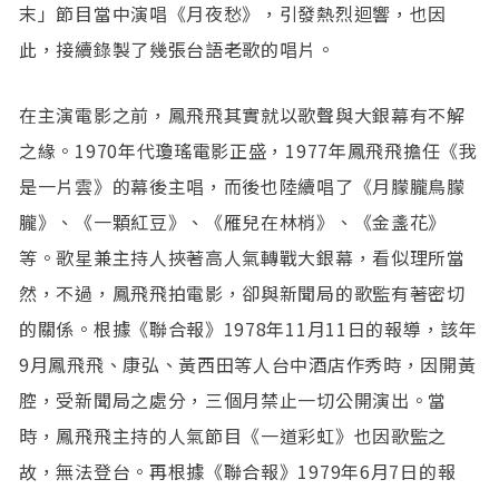
末」節目當中演唱《月夜愁》，引發熱烈迴響，也因
此，接續錄製了幾張台語老歌的唱片。
在主演電影之前，鳳飛飛其實就以歌聲與大銀幕有不解
之緣。1970年代瓊瑤電影正盛，1977年鳳飛飛擔任《我
是一片雲》的幕後主唱，而後也陸續唱了《月朦朧鳥朦
朧》、《一顆紅豆》、《雁兒在林梢》、《金盞花》
等。歌星兼主持人挾著高人氣轉戰大銀幕，看似理所當
然，不過，鳳飛飛拍電影，卻與新聞局的歌監有著密切
的關係。根據《聯合報》1978年11月11日的報導，該年
9月鳳飛飛、康弘、黃西田等人台中酒店作秀時，因開黃
腔，受新聞局之處分，三個月禁止一切公開演出。當
時，鳳飛飛主持的人氣節目《一道彩虹》也因歌監之
故，無法登台。再根據《聯合報》1979年6月7日的報