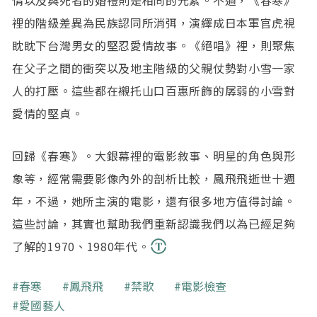
情以及與死者的婚禮則是相同的元素。不過，《春寒》
裡的階級差異為民族認同所消弭，演繹成日本軍官虎視
眈眈下台灣男女的堅忍愛情故事。《絕唱》裡，則聚焦
在父子之間的衝突以及地主階級的父親仗勢對小雪一家
人的打壓。這些都在襯托山口百惠所飾的孱弱的小雪對
愛情的堅貞。
回歸《春寒》。大銀幕裡的電影敘事、明星的角色與形
象等，經常需要影像內外的剖析比較，鳳飛飛逝世十週
年，不過，她所主演的電影，還有很多地方值得討論。
這些討論，其實也幫助我們重新認識我們以為已經足夠
了解的1970、1980年代。
關鍵字
春寒
鳳飛飛
禁歌
電影檢查
愛國藝人