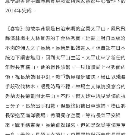
鳳學讀書會等團體集資募款並與國家電影中心合作下於
2014年完成。
《春寒》的故事背景是日治末期的宜蘭太平山，鳳飛飛
飾演林場主人林景源的千金林秀蘭，她愛上對日本統治
不滿的佣人之子長榮。長榮是個讀書人，但自認在日本
統治下讀書無用，回到太平山生活。太平山來了新任的
年輕長官橫山，他的個性陰鬱，一見鍾情愛上林秀蘭的
他，視長榮為眼中釘。戰爭動員腳步加快，橫山以殘暴
手段砍伐林木，眼見時局不穩，林場主人讓情投意合的
秀蘭與長榮離開太平山。不料，兩人途中遇見受傷的抗
日分子。長榮出手相救，但最終仍被日軍逮捕。橫山將
長榮送至南洋戰場，秀蘭獨守空閨，等待長榮平安歸
來。戰爭結束後，長榮雖然歸來，但卻是深受重傷奄奄
一息。最終，長榮不幸過世，秀蘭堅持與死去的長榮成