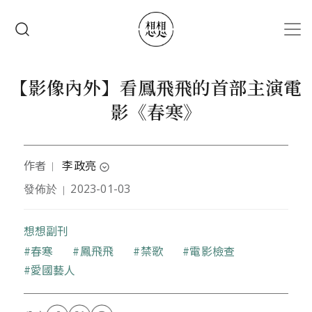
移至主內容
搜尋
【影像內外】看鳳飛飛的首部主演電
影《春寒》
作者
李政亮
｜
expand_circle_down
發佈於
2023-01-03
｜
輔大法學士、台灣大學法學碩士、 北京大學哲學博
士。曾任天津南開大學傳播系副教授、台灣清華大學
人文社會學院兼任助理教授，現為文化評論者、政治
想想副刊
大學傳播學院兼任助理教授。
關鍵字
春寒
鳳飛飛
禁歌
電影檢查
二000年，帶著觀察者的好奇進入中國現場，在北京生
愛國藝人
活十二年，中國觀察作品包括《拆哪，我在這樣的中
國》（二0一一，獲第三十六屆金鼎獎）、《中國課》
（二0一二，獲選《亞洲週刊》該年度十大好書）、