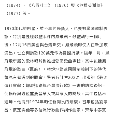
（1974）、《八百壯士》（1976）與《筧橋英烈傳》
（1977）等。
1970年代的明星，並不單純是藝人，也要對黨國體制表
態，特別是歷經歌監事件的鳳飛飛。歌監執行一個月
後，12月16日美國與台灣斷交，鳳飛飛即使人在新加坡
演出，也立刻捐款120萬元作為愛國捐獻。隔年一月，鳳
飛飛所屬的歌林唱片也推出愛國歌曲專輯，其中包括鳳
飛飛的歌曲〈巨航〉。林煌坤對黨國體制控制下的時代
氣氛有著深刻的體會。學者石計生2022年出版的《歌流
傳社會學：迴流迴路與台灣流行歌》一書的訪談後記，
便摘錄與幾位重要音樂人或其家人的訪談，其中包括林
煌坤。他提到1974年時任新聞長的錢復，召集包括劉家
昌、慎芝與他等多位流行歌曲作詞作曲家，齊聚中泰賓