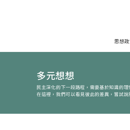
移至主內容
主選單
思想政
多元想想
民主深化的下一段路程，需要基於知識的理
在這裡，我們可以看見彼此的差異，嘗試說