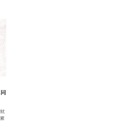
認同
治就
上累
功