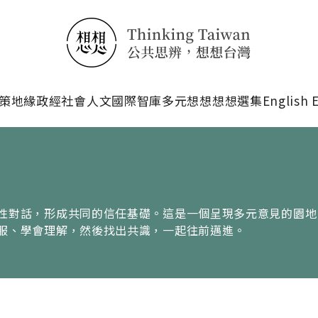
搜尋
策
地緣政經
社會人文
國際智庫
多元想想
想想選集
English 
性對話，形成共同的信任基礎。這是一個呈現多元意見的園地
服、學會理解，然後找出共識，一起往前邁進。