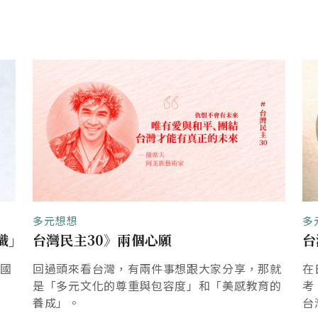
多元想想
多
識｣
台灣民主30》兩個心願
台
聚國
回過頭來看台灣，有兩件事想跟大家分享，那就
在
是「多元文化的尊重與包容度」和「美感教育的
考
養成」。
台