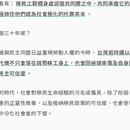
看見：
移民工群體身處這個共同體之中，共同承擔它的
極放任他們成為社會極化的代罪羔羊
。
個三十年呢？
鏈與民主同盟日益重視勞動人權的今時，
台灣若持續以
代價不只會落在弱勢移工身上，也會回過頭來傷及自身
民主可信度
。
的時代，社會對移民生命經驗的污名或偏見，除了削弱
會的正當性敘事，以及吸納移民政策的可信度，也會使
中分化社會者的下懷。