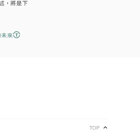
述，將是下
的未來
keyboard_arrow_up
TOP