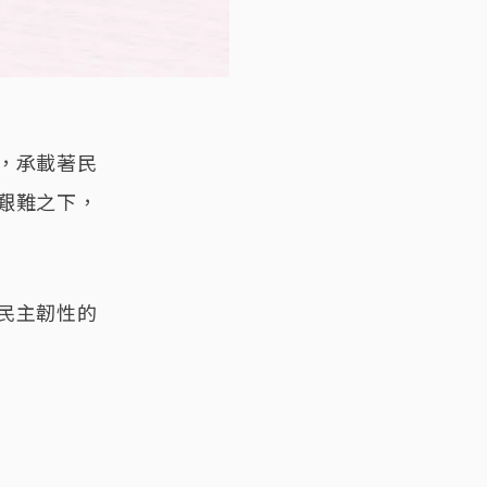
，承載著民
艱難之下，
民主韌性的