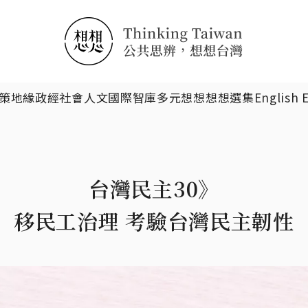
搜尋
策
地緣政經
社會人文
國際智庫
多元想想
想想選集
English 
台灣民主30》
移民工治理 考驗台灣民主韌性