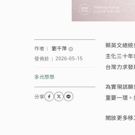
蔡英文總統
作者
劉千萍
｜
expand_circle_down
主化三十年
發佈於
2026-05-15
｜
1997年生，彰化鹿港人，
台灣力求發
成長於台越跨國婚姻家
庭。台灣移民青年倡議陣
多元想想
線協會理事長。
為實現該願
重要一環。
開放更多移