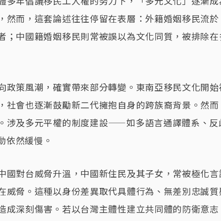
體多年倡議移民工人權的努力下，「多元文化」逐漸成
，然而，這套論述往往停留在表層：外籍婚姻移民流於
者；中國籍婚姻移民則常被誤以為文化同質，被排除在
向政策風潮，確實帶來部分轉變。東南亞移民文化開始
，社會也逐漸鼓勵新二代擁抱自身的跨族裔背景。然而
。涉及多元平權的制度建設——如多語言通譯體系、反
動依然緩慢。
中國對台威脅升溫，中國新住民及其子女，常被極化言
在威脅。這種以身份差異取代具體行為、無差別忠誠質
造成深刻傷害。若以台灣主體性建立共同體的防衛意志