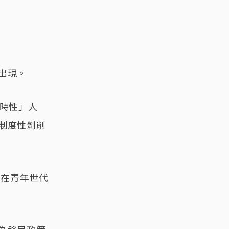
出現。
暫時性」人
制度性剝削
，在青年世代