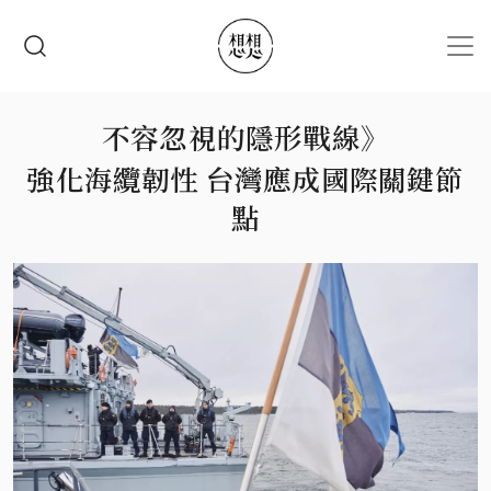
移至主內容
搜尋
不容忽視的隱形戰線》
強化海纜韌性 台灣應成國際關鍵節
點