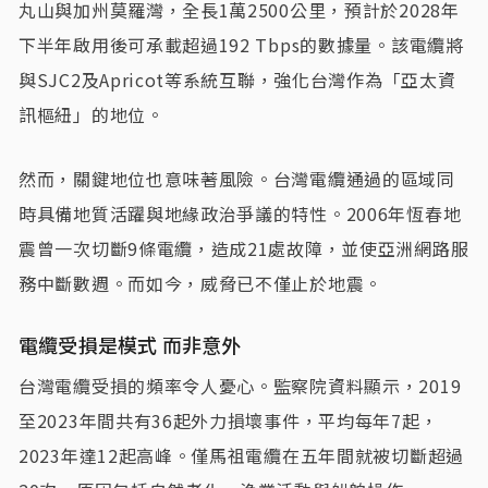
丸山與加州莫羅灣，全長1萬2500公里，預計於2028年
下半年啟用後可承載超過192 Tbps的數據量。該電纜將
與SJC2及Apricot等系統互聯，強化台灣作為「亞太資
訊樞紐」的地位。
然而，關鍵地位也意味著風險。台灣電纜通過的區域同
時具備地質活躍與地緣政治爭議的特性。2006年恆春地
震曾一次切斷9條電纜，造成21處故障，並使亞洲網路服
務中斷數週。而如今，威脅已不僅止於地震。
電纜受損是模式 而非意外
台灣電纜受損的頻率令人憂心。監察院資料顯示，2019
至2023年間共有36起外力損壞事件，平均每年7起，
2023年達12起高峰。僅馬祖電纜在五年間就被切斷超過