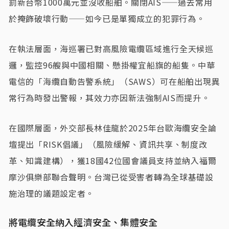
罰新台幣1000萬元並沒收船舶。關閉AIS——過去常用
於掩飾破壞行動——如今已是單獨成立的犯罪行為。
在執法層面，海巡署已對高風險電纜區域進行全天候巡
邏，監控96艘與中國相關、懸掛權宜船旗的船隻。中華
電信的「海纜自動告警系統」（SAWS）可在船舶出現異
常行為時發出警報，其效力亦因新法強制AIS而提升。
在國際層面，外交部長林佳龍於2025年台歐海纜安全論
壇提出「RISK倡議」（風險緩解、資訊共享、制度改
革、知識建構），獲18國42位國會議員支持並納入福爾
摩沙俱樂部聯合聲明。台灣已從受害者轉為全球基礎設
施治理的議題設定者。
將電纜安全納入經濟安全、集體安全