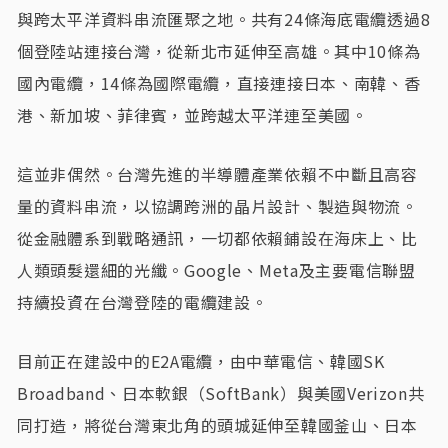
與跨太平洋資料串流匯聚之地。共有24條海底電纜透過8
個登陸站連接台灣，從新北市延伸至高雄。其中10條為
國內電纜，14條為國際電纜，直接連接日本、南韓、香
港、新加坡、菲律賓，並跨越太平洋連至美國。
這並非偶然。台灣先進的半導體產業依賴不中斷且高容
量的資料串流，以協調跨洲的晶片設計、製造與物流。
從金融體系到戰略通訊，一切都依賴鋪設在海床上、比
人類頭髮還細的光纖。Google、Meta及主要電信聯盟
持續投資在台灣登陸的電纜建設。
目前正在建設中的E2A電纜，由中華電信、韓國SK
Broadband、日本軟銀（SoftBank）與美國Verizon共
同打造，將從台灣東北角的頭城延伸至韓國釜山、日本