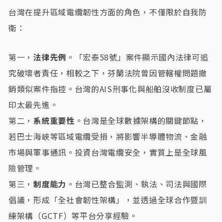
台灣在提升區域電纜韌性方面的角色，不僅限於自我防
衛：
第一，
法律先例
。「宏泰58號」案件顯示國內法律可追
究破壞者責任，相較之下，芬蘭法院曾因管轄權問題撤
銷類似案件指控。台灣的AIS刑事化與船舶沒收制度已屬
印太最先進。
第二，
系統重要性
。台灣是全球數據架構的關鍵節點，
若巴士海峽等區域電纜受損，將影響半導體物流、金融
市場與軍事通訊。投資台灣電纜安全，實質上是全球風
險管理。
第三，
制度能力
。台灣已整合監測、執法、司法與國際
倡議，形成「全社會韌性架構」，並透過全球合作暨訓
練架構（GCTF）等平台分享經驗。