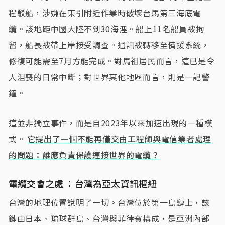
程駁船，涉嫌在東引附近作業時破壞台馬第三海底電
纜。該地距中國大陸不到30海浬。船上11名船員被拘
留，船長被帶上岸接受調查。通訊被轉移至備援系統，
修復可能需至7月方能完成。對馬祖居民而言，這已是令
人沮喪的日常中斷；對世界其他地區而言，則是一記警
鐘。
這並非獨立事件，而是自2023年以來加速出現的一種模
式。
它提出了一個不能再僅交由工程師與電信業者處理
的問題：誰應負責保護連接世界的電纜？
電纜交會之處 ：台灣為亞太資訊樞紐
台灣的地理位置說明了一切。台灣位於第一島鏈上，該
鏈由日本、琉球群島、台灣與菲律賓構成，是亞洲內部