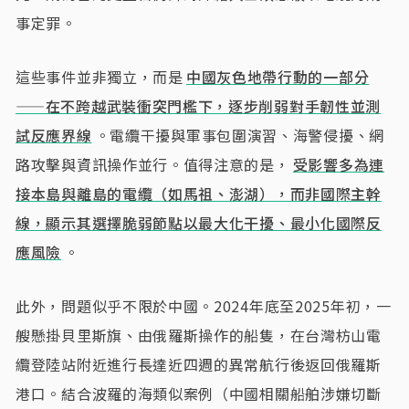
事定罪。
這些事件並非獨立，而是
中國灰色地帶行動的一部分
——在不跨越武裝衝突門檻下，逐步削弱對手韌性並測
試反應界線
。電纜干擾與軍事包圍演習、海警侵擾、網
路攻擊與資訊操作並行。值得注意的是，
受影響多為連
接本島與離島的電纜（如馬祖、澎湖），而非國際主幹
線，顯示其選擇脆弱節點以最大化干擾、最小化國際反
應風險
。
此外，問題似乎不限於中國。2024年底至2025年初，一
艘懸掛貝里斯旗、由俄羅斯操作的船隻，在台灣枋山電
纜登陸站附近進行長達近四週的異常航行後返回俄羅斯
港口。結合波羅的海類似案例（中國相關船舶涉嫌切斷