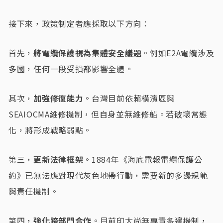
接下來，政策制定者應採取以下方向：
首先，
將電纜保護視為集體安全議題
。例如E2A電纜涉及
多國，任何一段受損都影響全體。
其次，
加強修復能力
。台灣目前依賴橫濱區與
SEAIOCMA維修機制，但自身並無維修船。若破壞常態
化，將形成戰略弱點。
第三，
更新法律框架
。1884年《海底電報電纜保護公
約》已無法應對現代灰色地帶行動，需要新的多邊規範
與責任機制。
第四，
強化跨部門合作
。目前印太尚無專責多邊機制，