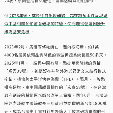
20次，原因包括自然老化、漁業活動與船舶操作。
但
2023年後，威脅性質出現轉變。越來越多事件呈現疑
似中國相關船舶蓄意破壞的特徵，使問題從營運困擾升
級為國安危機
。
2023年2月，馬祖兩條電纜在一週內被切斷，約1萬
4000名居民依賴品質降低的微波備援系統長達50多天。
2025年1月，一艘與中國有關、懸掛喀麥隆旗的貨輪
「順興39號」，被懷疑在基隆外海以異常交叉航行模式
拖錨，損壞跨太平洋快速海纜（TPE）。隔月，一艘懸
掛多哥旗、由中國籍船員操作的「宏泰58號」，在台灣
政府劃設的禁錨區切斷台澎第三電纜。同年6月，台灣法
院判處該船中國籍船長三年徒刑並賠償約新台幣1800萬
元，成為台灣史上首例針對外籍人士故意破壞電纜的刑