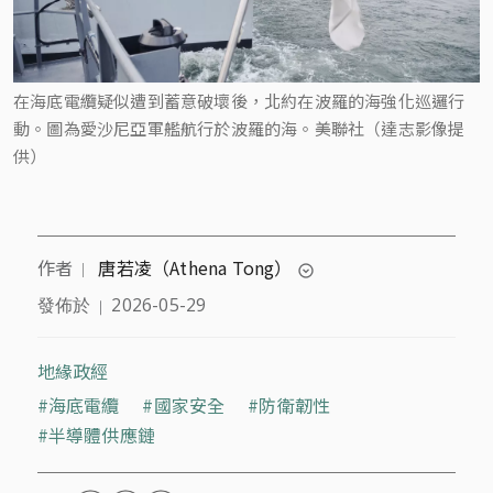
在海底電纜疑似遭到蓄意破壞後，北約在波羅的海強化巡邏行
動。圖為愛沙尼亞軍艦航行於波羅的海。美聯社（達志影像提
供）
作者
唐若凌（Athena Tong）
｜
expand_circle_down
發佈於
2026-05-29
｜
東京大學訪問研究員，中國戰略風險研究所（CSRI）
研究員兼計畫負責人，太平洋論壇非駐點Vasey學
者。香港出生，專長於印太安全、經濟國策與新興科
地緣政經
技。
海底電纜
國家安全
防衛韌性
半導體供應鏈