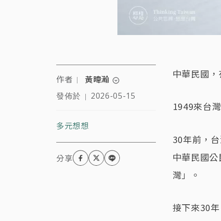
中華民國，
作者
黃暐瀚
｜
expand_circle_down
發佈於
2026-05-15
｜
資深媒體人、政治評論
1949來台
員，現任Hit FM聯播網台
長、YouTube直播及廣播
多元想想
節目「暐瀚撞新聞」主持
30年前，
人。
中華民國公
灣」。
接下來30