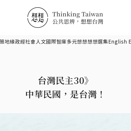
搜尋
策
地緣政經
社會人文
國際智庫
多元想想
想想選集
English 
台灣民主30》
中華民國，是台灣！