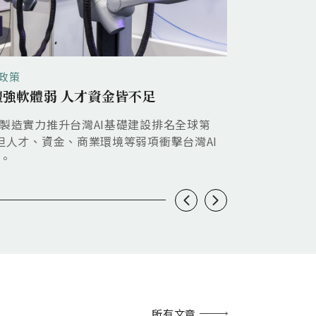
政策
地緣政經
體強軟體弱 人才資金皆不足
美國出口管制
製造實力推升台灣AI基礎建設排名全球第
儘管中國AI模
但人才、資金、商業環境等弱項衝擊台灣AI
模擬、複雜自
。
所有文章