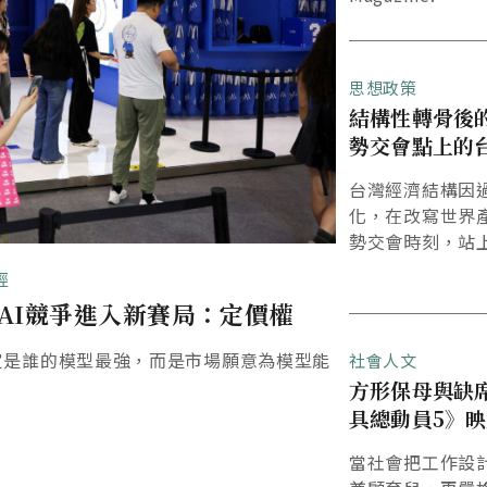
思想政策
結構性轉骨後
勢交會點上的
台灣經濟結構因過
化，在改寫世界
勢交會時刻，站
置。
經
AI競爭進入新賽局：定價權
定是誰的模型最強，而是市場願意為模型能
社會人文
方形保母與缺
具總動員5》
當社會把工作設