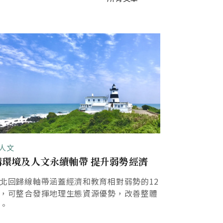
人文
社會人文
構環境及人文永續軸帶 提升弱勢經濟
220公里的
北回歸線軸帶涵蓋經濟和教育相對弱勢的12
台灣是全球北
，可整合發揮地理生態資源優勢，改善整體
度地區中在最
。
的國度。