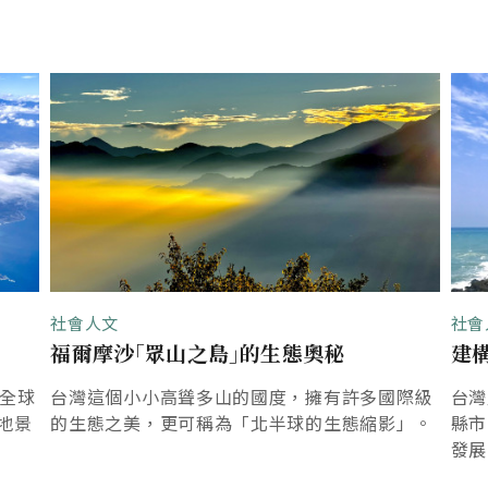
社會人文
社會
福爾摩沙｢眾山之島｣的生態奧秘
建
是全球
台灣這個小小高聳多山的國度，擁有許多國際級
台灣
地景
的生態之美，更可稱為「北半球的生態縮影」。
縣市
發展