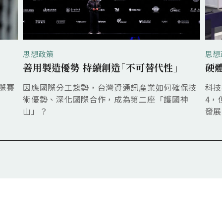
思想政策
思想
善用製造優勢 持續創造｢不可替代性｣
硬
際賽
因應國際分工趨勢，台灣資通訊產業如何確保技
科技
術優勢、深化國際合作，成為第二座「護國神
4，
山」？
發展