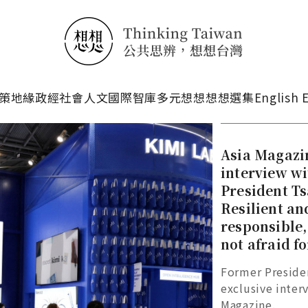
搜尋
策
地緣政經
社會人文
國際智庫
多元想想
想想選集
English 
Asia Magazin
interview w
President Ts
Resilient an
responsible,
not afraid fo
Former Presiden
exclusive inter
Magazine.