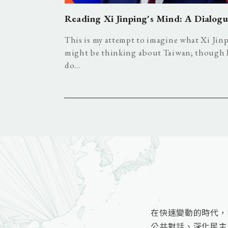
y Risks the
Reading Xi Jinping's Mind: A Dialog
This is my attempt to imagine what Xi Jin
might be thinking about Taiwan; though 
nald Trump and
do...
ed a wave of...
在快速變動的時代，
公共對話、深化民主