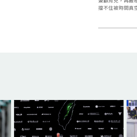
兼顧育兒，再嚴
擋不住被時間真
子。