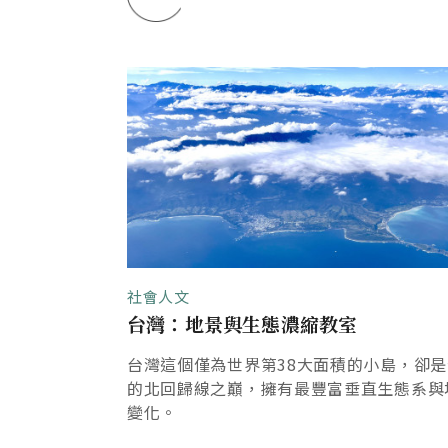
社會人文
景旅遊祭｣
台灣：地景與生態濃縮教室
巔」與「南島語
台灣這個僅為世界第38大面積的小島，卻
旅遊的最佳品
的北回歸線之巔，擁有最豐富垂直生態系與
變化。