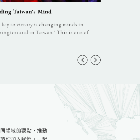
ding Taiwan's Mind
A Duel or a 
 key to victory is changing minds in
Global Shockwa
ington and in Taiwan." This is one of
Patience The M
.
不同領域的觀點，推動
邀請你加入我們，一起