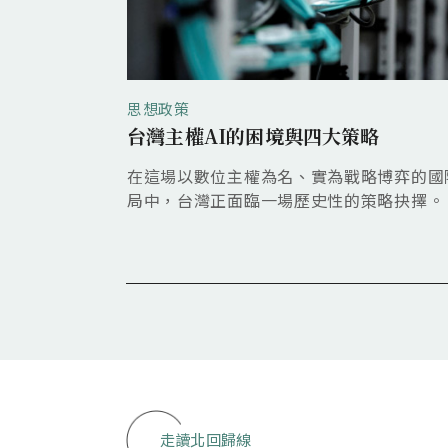
思想政策
AI爭霸現隱憂
台灣主權AI的困境與四大策略
短期內雖留住技
在這場以數位主權為名、實為戰略博弈的國
人才吸力和創新
局中，台灣正面臨一場歷史性的策略抉擇。
走讀北回歸線