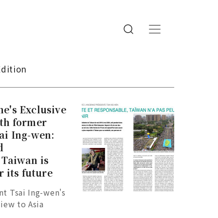
Edition
e's Exclusive
ith former
ai Ing-wen:
d
 Taiwan is
r its future
t Tsai Ing-wen's
view to Asia