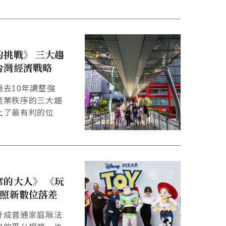
的挑戰》 三大趨
台灣經濟戰略
去10年調整強
產業秩序的三大趨
上了最有利的位
席的大人》 《玩
映照新數位落差
計成普通家庭無法