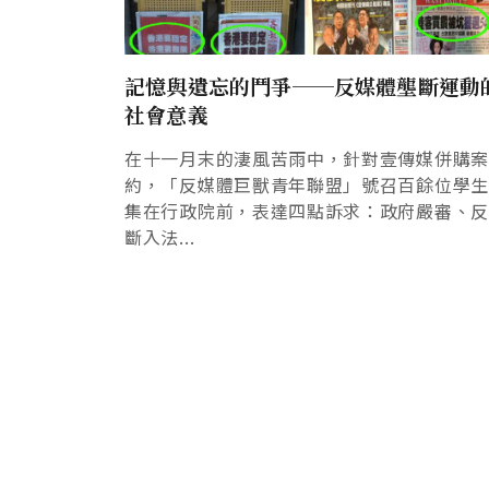
記憶與遺忘的鬥爭──反媒體壟斷運動
社會意義
在十一月末的淒風苦雨中，針對壹傳媒併購
約，「反媒體巨獸青年聯盟」號召百餘位學
集在行政院前，表達四點訴求：政府嚴審、
斷入法...