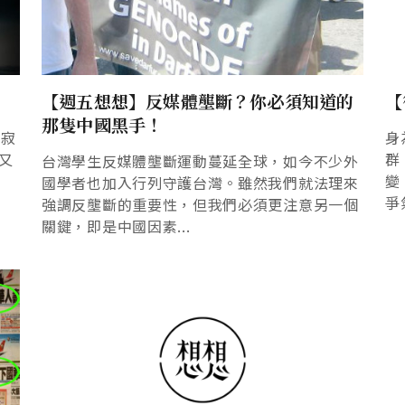
【週五想想】反媒體壟斷？你必須知道的
【
那隻中國黑手！
沉寂
身
際又
群
台灣學生反媒體壟斷運動蔓延全球，如今不少外
變
國學者也加入行列守護台灣。雖然我們就法理來
爭
強調反壟斷的重要性，但我們必須更注意另一個
關鍵，即是中國因素...