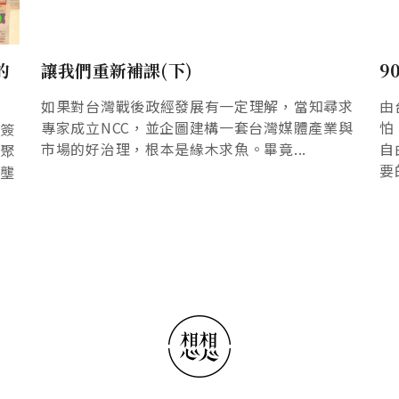
的
讓我們重新補課(下)
9
如果對台灣戰後政經發展有一定理解，當知尋求
由
專家成立NCC，並企圖建構一套台灣媒體產業與
怕
案簽
市場的好治理，根本是緣木求魚。畢竟...
自
生聚
要
反壟