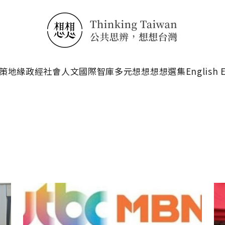
搜尋
策
地緣政經
社會人文
國際智庫
多元想想
想想選集
English 