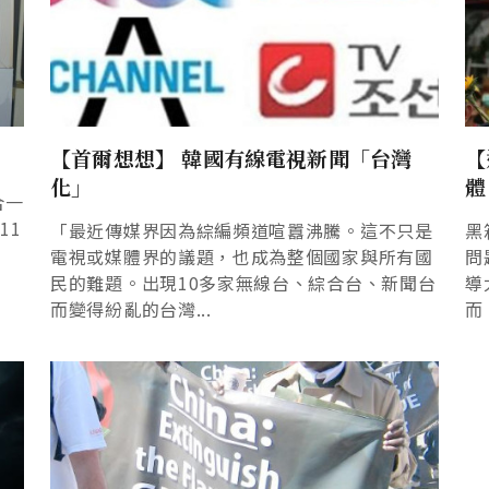
【首爾想想】 韓國有線電視新聞「台灣
【
化」
體
合一
11
「最近傳媒界因為綜編頻道喧囂沸騰。這不只是
黑
電視或媒體界的議題，也成為整個國家與所有國
問
民的難題。出現10多家無線台、綜合台、新聞台
導
而變得紛亂的台灣...
而