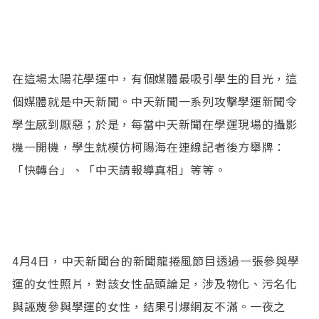
在這場太陽花學運中，有個媒體最吸引學生的目光，這
個媒體就是中天新聞。中天新聞一系列攻擊學運新聞令
學生感到厭惡；於是，每當中天新聞在學運現場的攝影
機一開機，學生就模仿柯賜海在連線記者後方舉牌：
「快轉台」、「中天請報導真相」等等。
4月4日，中天新聞台的新聞龍捲風節目透過一張參與學
運的女性照片，對該女性品頭論足，涉及物化、污名化
與誣蔑參與學運的女性，結果引爆網友不滿。一夜之