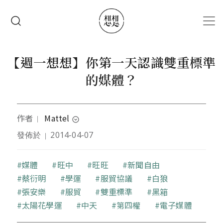
移至主內容
搜尋
【週一想想】你第一天認識雙重標準
的媒體？
作者
Mattel
｜
expand_circle_down
發佈於
2014-04-07
｜
留學澳洲的歷史與政治學博士。做過不少莫名其妙的
工作，體驗過一些不可思議的事件，經歷過很多科學
經驗不會承認的故事；因為這些都太神奇了，反正列
關鍵字
媒體
旺中
旺旺
新聞自由
出來大家也不會相信。
蔡衍明
學運
服貿協議
白狼
張安樂
服貿
雙重標準
黑箱
太陽花學運
中天
第四權
電子媒體