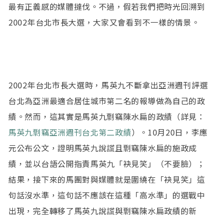
最有正義感的媒體撻伐。不過，假若我們把時光回溯到
2002年台北市長大選，大家又會看到不一樣的情景。
2002年台北市長大選時，馬英九不斷拿出亞洲週刊評選
台北為亞洲最適合居住城市第二名的報導做為自己的政
績。然而，這其實是馬英九剽竊陳水扁的政績（詳見：
馬英九剽竊亞洲週刊台北第二政績
）。10月20日，李應
元公布公文，證明馬英九說謊且剽竊陳水扁的施政成
績，並以台語公開指責馬英九「袂見笑」（不要臉）；
結果，接下來的馬團對與媒體就是圍繞在「袂見笑」這
句話沒水準，這句話不應該在這種「高水準」的選戰中
出現，完全轉移了馬英九說謊與剽竊陳水扁政績的新