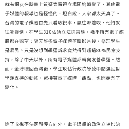
就有網友在臉書上質疑壹電視立場開始轉變了，其他電
子媒體的報導也是怪怪的。坦白說，大家都太天真了。
台灣的電子媒體首先只看收視率，風往哪邊吹，他們就
往哪邊倒。在學生318佔領立法院當晚，幾乎所有電子媒
體都在觀望；隔天許多電子媒體剪輯影片後，修理學生
是暴民。只是沒想到學運訴求竟然得到超過80%民意支
持，除了中天以外，所有電子媒體都轉向友善學運。然
而，金溥聰回台灣後，學生攻佔行政院導致中間選民對
學運支持的動搖，緊接著電子媒體「觀點」也開始有了
變化。
除了收視率決定報導方向外，電子媒體的政治立場也決