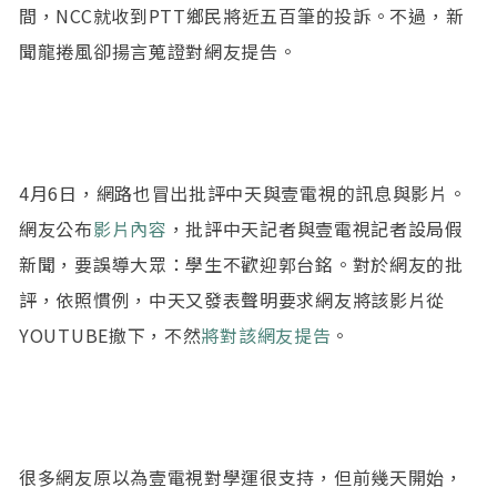
間，NCC就收到PTT鄉民將近五百筆的投訴。不過，新
聞龍捲風卻揚言蒐證對網友提告。
4月6日，網路也冒出批評中天與壹電視的訊息與影片。
網友公布
影片內容
，批評中天記者與壹電視記者設局假
新聞，要誤導大眾：學生不歡迎郭台銘。對於網友的批
評，依照慣例，中天又發表聲明要求網友將該影片從
YOUTUBE撤下，不然
將對該網友提告
。
很多網友原以為壹電視對學運很支持，但前幾天開始，