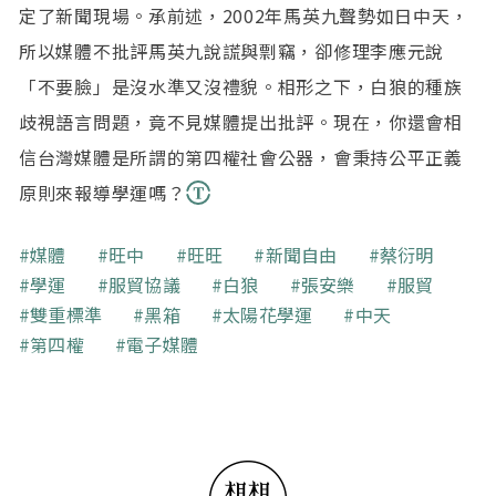
定了新聞現場。承前述，2002年馬英九聲勢如日中天，
所以媒體不批評馬英九說謊與剽竊，卻修理李應元說
「不要臉」是沒水準又沒禮貌。相形之下，白狼的種族
歧視語言問題，竟不見媒體提出批評。現在，你還會相
信台灣媒體是所謂的第四權社會公器，會秉持公平正義
原則來報導學運嗎？
關鍵字
媒體
旺中
旺旺
新聞自由
蔡衍明
學運
服貿協議
白狼
張安樂
服貿
雙重標準
黑箱
太陽花學運
中天
第四權
電子媒體