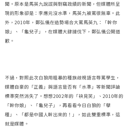
聞。原本是馬英九說謊與剽竊政績的新聞，但媒體所呈
現的形象卻是：李應元沒水準，馬英九被罵很無辜。此
外，2010年，鄭弘儀在造勢場合大罵馬英九：「幹你
娘」、「龜兒子」，在媒體大肆撻伐下，鄭弘儀公開道
歉。
不過，對照此次白狼用粗暴的種族歧視語言辱罵學生，
媒體自豪的「正義」與語言是否有「水準」等新聞評論
標準突然消失了。想想2002年的「袂見笑」、2010年的
「幹你娘」、「龜兒子」，再看看今日白狼的「孽
種」、「都是中國人幹出來的！」，如此雙重標準，這
就是媒體。