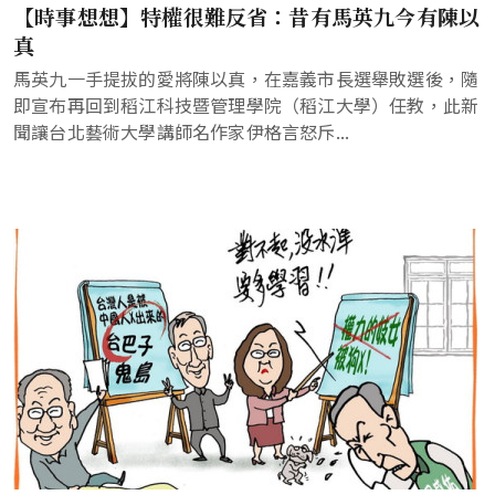
【時事想想】特權很難反省：昔有馬英九今有陳以
真
馬英九一手提拔的愛將陳以真，在嘉義市長選舉敗選後，隨
即宣布再回到稻江科技暨管理學院（稻江大學）任教，此新
聞讓台北藝術大學講師名作家伊格言怒斥...