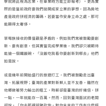
學就將此視為志業，在畢業時方能立即報考）。更為實
際的是當前政府要我們拋開成家立業的夢想，因為房地
產是政府拼經濟的籌碼，若要當作安身立命之處，那可
能顯得太奢侈。
草莓族接收的價值觀是矛盾的，例如我們常被鼓勵要創
新、要有創意，但其實當完成學業後，我們卻只被期待
能搶一個鐵飯碗，「沒飯吃我看你要創新到哪去」他們
如是說。
或是幾年前開始盛行的旅遊打工，我們被鼓勵走出臺
灣、拓展視野；臺灣的產業對新鮮人並不友善，雖然在
他鄉做著勞力輸出的粗工，時薪卻是臺灣的好幾倍，拼
一點，一年就能存一百萬。然而，回到臺灣面試的老闆
卻說，「你去那裡殺豬砍柴，對你未來的工作有什麼經