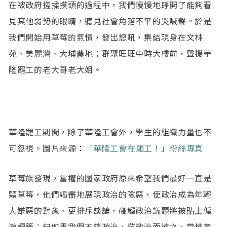
在被政府搓揉摸頭的過程中，我們慢慢地睜開了能夠看
見其他弱勢的眼睛，聽見社會角落不平的哭喊聲。於是
我們開始用草莓的氣憤，發出怒吼，集結現身在文林
苑、美麗灣、大埔農地；群聚旺旺中時大樓前，聲援華
隆罷工的老大哥老大姐。
華隆罷工期間，除了華隆工會外，學生的組織力量也不
可忽視。圖片來源：
「華隆工會在罷工！」粉絲專頁
草莓族發現，當權的國家政府原來希望我們最好一直是
顆草莓，他們竭盡地展現政治的險惡，使政治成為年輕
人嫌惡的對象、更排斥談論，碰觸政治議題將被貼上偏
激標籤；但如果我們不談政治，敬政治而遠之，當權者