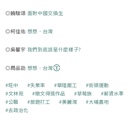
◎饒駿頌
面對中國交換生
◎柯佳佑
想想．台灣
◎吳馨宇
我們到底該是什麼樣子?
◎周品劭
想想．台灣
關鍵字
旺中
失業率
華隆罷工
街頭運動
文林苑
徵文得獎作品
草莓族
薪資水準
公職
旅遊打工
美麗灣
大埔農地
去政治化