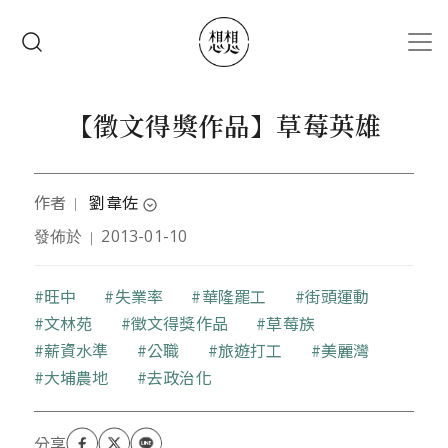
移至主內容
搜尋
【徵文得獎作品】草莓英雄
作者
劉韋佐
｜
expand_circle_down
發佈於
2013-01-10
｜
本文作者是國立政治大學台文所碩士生
關鍵字
旺中
失業率
華隆罷工
街頭運動
文林苑
徵文得獎作品
草莓族
薪資水準
公職
旅遊打工
美麗灣
大埔農地
去政治化