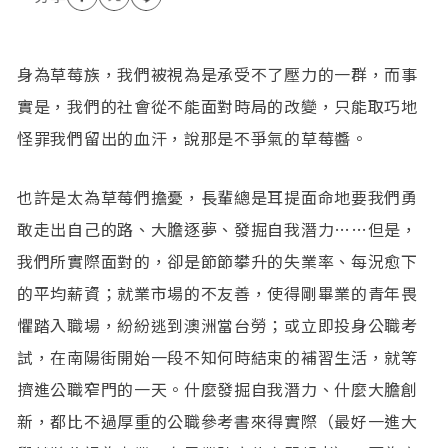
身為草莓族，我們被視為是承受不了壓力的一群，而事
實是，我們的社會從不能面對時局的改變，只能取巧地
怪罪我們留出的血汗，說那是不爭氣的草莓醬。
也許是太為草莓們擔憂，長輩總是耳提面命地要我們勇
敢走出自己的路、大膽逐夢、發掘自我潛力……但是，
我們所實際面對的，卻是節節攀升的失業率、每況愈下
的平均薪資；就業市場的不友善，使得剛畢業的青年畏
懼踏入職場，紛紛逃到澳洲當台勞；或立即投身公職考
試，在南陽街開始一段不知何時結束的補習生活，就等
擠進公職窄門的一天。什麼發掘自我潛力、什麼大膽創
新，都比不過厚重的公職參考書來得實際（最好一進大