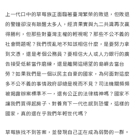
上一代口中的草莓族正面臨著臺灣繁榮的敗退，但敗退
的警鐘卻沒有敲醒太多人，經濟果實與九二共識再次贏
得勝利，但那些對臺灣主權的輕視呢？那些不公不義的
社會問題呢？我們慌亂地不知該相信什麼，是要努力拿
到文憑，還是考個公務員？要相信大人或人力銀行的廣
告接受低薪當作磨練，還是離開這絕望的島嶼去當台
勞？如果我們是一個以民主自豪的國家，為何面對這麼
多不公不義的事情政府卻總是視而不見？司法機關頻頻
被揭露辦案標準不一，還有公正的法律精神嗎？國家不
讓我們買得起房子、對養育下一代也感到恐懼，這樣的
國家，真的還在乎我們年輕世代嗎？
草莓族找不到答案，並發現自己正在成為弱勢的一群。