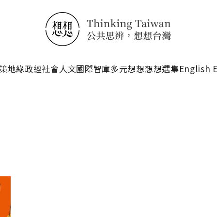
搜尋
策
地緣政經
社會人文
國際智庫
多元想想
想想選集
English 