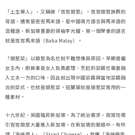
「土生華人」，又稱做「峇峇娘惹」。峇峇娘惹族群的
母語，通常是峇峇馬來語，是中國南方語言與馬來語的
混種語，新加坡重要的領袖李光耀，第一個學會的語言
就是峇峇馬來語（Baba Malay）。
「娘惹菜」以娘惹為名也就不難想像其原因。早期普遍
女主內，廚房事是女人負責處理，烹飪的菜餚也需要融
入丈夫一方的口味，因此就出現中國菜餚與當地菜餚融
合的菜式，也就是娘惹菜。班蘭葉就是娘惹菜常用的一
種素材。
十九世紀，英國殖民新加坡，為了統治需求，政策性吸
引峇峇娘惹大量進入新加坡。在新加坡的脈絡中，有所
謂「海峽華人」（Strait Chinese），對應「海峽殖民