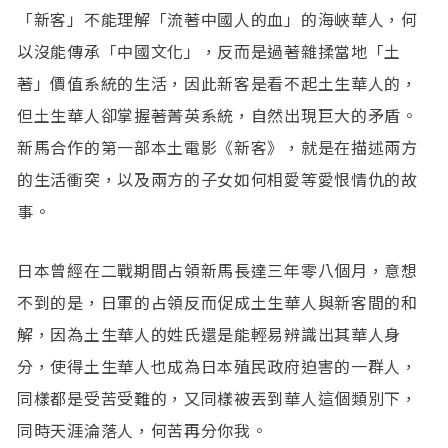
「新客」不能理解「流著中國人的血」的海峽華人，何
以沒能傳承「中國文化」，反而是過著雜揉當地「土
著」價值系統的生活，因此新客是看不起土生華人的，
但土生華人卻掌握著菁英系統，自然出現巨大的矛盾。
新馬合作的第一部本土電影《新客》，就是在描述兩方
的生活衝突，以及兩方的子女如何相愛等愛恨情仇的故
事。
日本曾經在二戰期間占領新馬長達三年零八個月，意想
不到的是，日軍的占領反而促成土生華人與新客間的和
解，因為土生華人的姓氏還是能輕易辨識出其華人身
分，使得土生華人也成為日本殖民政府迫害的一群人，
同樣都是受苦受難的，又同樣被丟到華人這個類別下，
同時天涯淪落人，何苦再分你我。