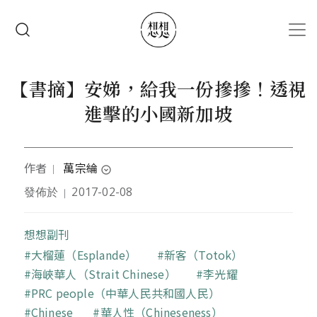
移至主內容
搜尋
【書摘】安娣，給我一份摻摻！透視
進擊的小國新加坡
作者
萬宗綸
｜
expand_circle_down
發佈於
2017-02-08
｜
作者為台灣大學地理環境資源所、新加坡國立大學語
言研究碩士生，共筆網站《GeogDaily地理眼》主
編。
想想副刊
關鍵字
大榴蓮（Esplande）
新客（Totok）
海峽華人（Strait Chinese）
李光耀
PRC people（中華人民共和國人民）
Chinese
華人性（Chineseness）