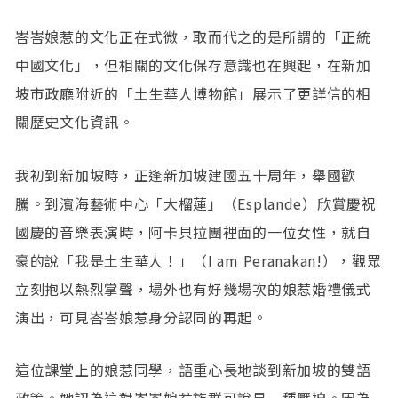
峇峇娘惹的文化正在式微，取而代之的是所謂的「正統
中國文化」，但相關的文化保存意識也在興起，在新加
坡市政廳附近的「土生華人博物館」展示了更詳信的相
關歷史文化資訊。
我初到新加坡時，正逢新加坡建國五十周年，舉國歡
騰。到濱海藝術中心「大榴蓮」（Esplande）欣賞慶祝
國慶的音樂表演時，阿卡貝拉團裡面的一位女性，就自
豪的說「我是土生華人！」（I am Peranakan!），觀眾
立刻抱以熱烈掌聲，場外也有好幾場次的娘惹婚禮儀式
演出，可見峇峇娘惹身分認同的再起。
這位課堂上的娘惹同學，語重心長地談到新加坡的雙語
政策。她認為這對峇峇娘惹族群可說是一種壓迫。因為