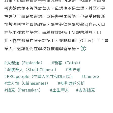
峇峇娘惹並不等同於華人，母語也不是華語，甚至不是
福建話，而是馬來語，或是峇峇馬來語，但是受限於新
加坡強制性的母語政策，學生必須在學校學習自己人口
註記中種族的語言，而種族註記採用父親的種族，因
此，峇峇娘惹在身分註記上，並非其他（Other），而是
華人。這讓他們在學校就被迫學習華語。
關鍵字
大榴蓮（Esplande）
新客（Totok）
海峽華人（Strait Chinese）
李光耀
PRC people（中華人民共和國人民）
Chinese
華人性（Chineseness）
批判論述分析
娘惹（Peranakan）
土生華人
峇峇娘惹