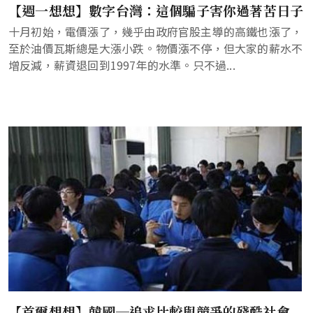
【週一想想】數字台灣：這個騙子害你過著苦日子
十月初始，電價漲了，幾乎由政府官股主導的高鐵也漲了，
至於油價瓦斯總是大漲小跌。物價漲不停，但大家的薪水不
增反減，薪資退回到1997年的水準。只不過...
【首爾想想】韓國─追求比較與競爭的殘酷社會