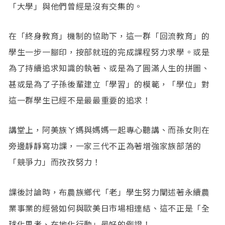
「大學」與他們曾經是沒有交集的。
在「終身教育」機制的協助下，這一群「回流教育」的
學生一步一腳印，按部就班的完成課程努力求學。或是
為了持續追求知識的執著、或是為了圓滿人生的拼圖、
甚或是為了子孫後輩建立「學習」的模範，「學位」對
這一群學生已經不是最最重要的追求！
講堂上，阿美族ㄚ媽與媽媽一起專心聽講、而孫女則在
旁邊靜靜寫功課，一家三代不正為著增強家族部落的
「競爭力」而孜孜努力！
課後討論時，布農族鄉代「老」學生努力闡述著永續農
業事業的經營如何與歐美日市場相連結、這不正是「全
球化思考、在地化行動」最好的例證！