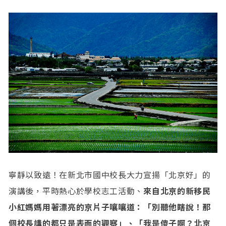
寧靜以致遠！在新北市國中校長大力宣揚「北京好」的
演講後，平時熱心於學校志工活動、
來自北京的新移民
小紅媽媽用著漂亮的京片子嚷嚷道：「別聽他瞎說！那
個校長講的都只是表面的觀察」、「我是傻子啊？北京