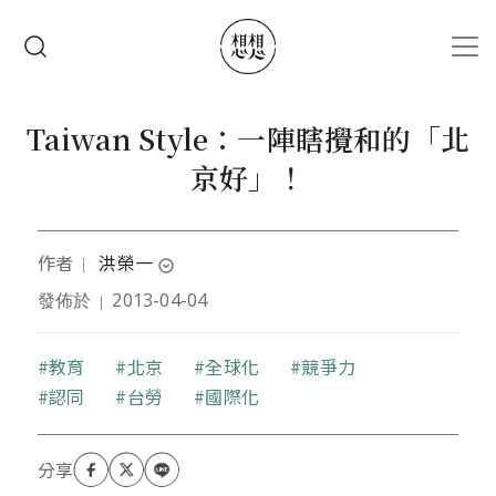
移至主內容
搜尋
Taiwan Style：一陣瞎攪和的「北
京好」！
作者
洪榮一
｜
expand_circle_down
發佈於
2013-04-04
｜
戰略學者，曾兼任於戰爭學院教授《國家安全研究》
與《國防政策研究》等課程，國際透明組織政府國防
廉潔指數TI-DS2020臺灣評核人。
關鍵字
教育
北京
全球化
競爭力
認同
台勞
國際化