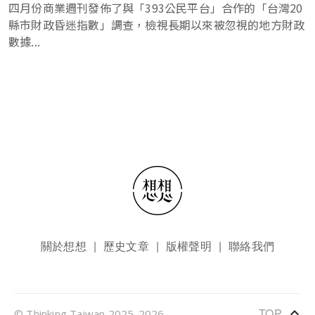
四月份商業週刊發佈了與「393公民平台」合作的「台灣20
縣市財政昏迷指數」調查，檢視長期以來被忽視的地方財政
數據...
頁尾選單
關於想想
歷史文章
版權聲明
聯絡我們
keyboard_arrow_up
TOP
© Thinking Taiwan 2025-2026