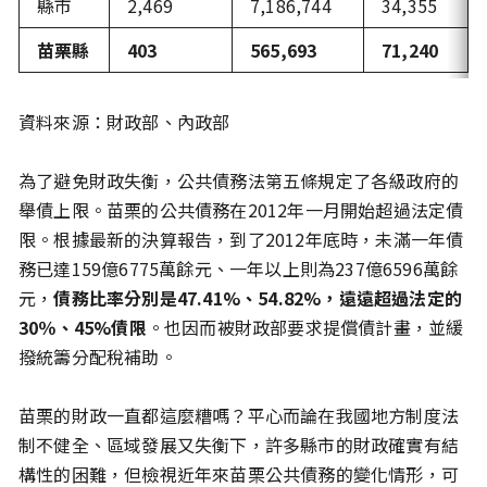
縣市
2,469
7,186,744
34,355
苗栗縣
403
565,693
71,240
資料來源：財政部、內政部
為了避免財政失衡，公共債務法第五條規定了各級政府的
舉債上限。苗栗的公共債務在2012年一月開始超過法定債
限。根據最新的決算報告，到了2012年底時，未滿一年債
務已達159億6775萬餘元、一年以上則為237億6596萬餘
元，
債務比率分別是47.41%、54.82%，遠遠超過法定的
30％、45%債限
。也因而被財政部要求提償債計畫，並緩
撥統籌分配稅補助。
苗栗的財政一直都這麼糟嗎？平心而論在我國地方制度法
制不健全、區域發展又失衡下，許多縣市的財政確實有結
構性的困難，但檢視近年來苗栗公共債務的變化情形，可