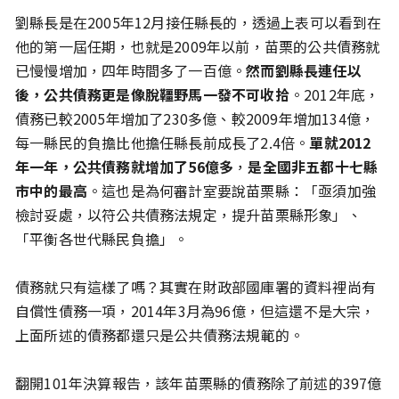
劉縣長是在2005年12月接任縣長的，透過上表可以看到在
他的第一屆任期，也就是2009年以前，苗栗的公共債務就
已慢慢增加，四年時間多了一百億。
然而劉縣長連任以
後，公共債務更是像脫韁野馬一發不可收拾
。2012年底，
債務已較2005年增加了230多億、較2009年增加134億，
每一縣民的負擔比他擔任縣長前成長了2.4倍。
單就2012
年一年，公共債務就增加了56億多
，
是全國非五都十七縣
市中的最高
。這也是為何審計室要說苗栗縣：「亟須加強
檢討妥處，以符公共債務法規定，提升苗栗縣形象」、
「平衡各世代縣民負擔」。
債務就只有這樣了嗎？其實在財政部國庫署的資料裡尚有
自償性債務一項，2014年3月為96億，但這還不是大宗，
上面所述的債務都還只是公共債務法規範的。
翻開101年決算報告，該年苗栗縣的債務除了前述的397億