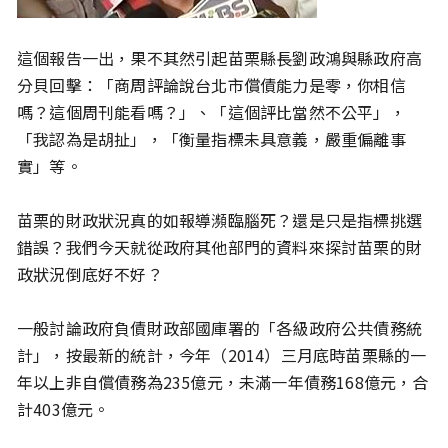
這個報告一出，果不其然引起苗栗縣長劉政鴻與縣政府高
分貝回擊：「商周評論說台北市償債能力是零，你相信
嗎？這個周刊能看嗎？」、「這個評比當然不公平」，
「我認為是胡扯」，「衡量指標未具意義，嚴重偏離事
實」等。
苗栗的財政狀況真的如報導瀕臨腦死？還是只是指標挑選
錯誤？我們今天就從政府其他部門的資料來探討苗栗的財
政狀況倒底好不好？
一般討論政府負債財政部國庫署的「各級政府公共債務統
計」，按最新的統計，今年（2014）三月底時苗栗縣的一
年以上非自償債務為235億元，未滿一年債務168億元，合
計403億元。