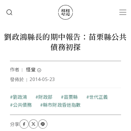
移至主內容
搜尋
劉政鴻縣長的期中報告：苗栗縣公共
債務初探
作者
怪叟
｜
expand_circle_down
發佈於
2014-05-23
｜
文字工作者，曾任職於大專校院，對不合理的事有超
乎異常的興趣。
關鍵字
劉政鴻
財政部
苗栗縣
世代正義
公共債務
縣市財政昏迷指數