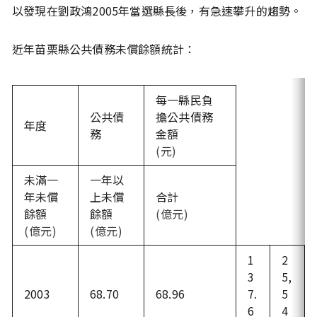
以發現在劉政鴻2005年當選縣長後，有急速攀升的趨勢。
近年苗栗縣公共債務未償餘額統計：
每一縣民負
公共債
擔公共債務
年度
務
金額
(元)
未滿一
一年以
年未償
上未償
合計
餘額
餘額
(億元)
(億元)
(億元)
1
2
3
5,
2003
68.70
68.96
7.
5
6
4