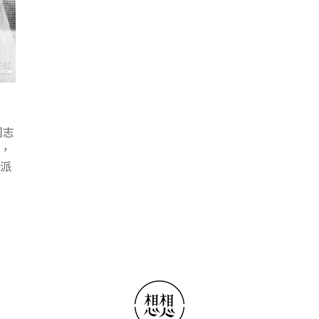
同志
會，
進派