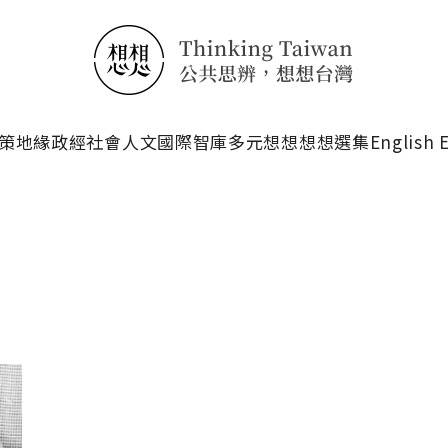
搜尋
策
地緣政經
社會人文
國際智庫
多元想想
想想選集
English 