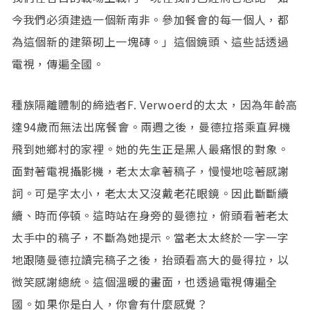
今我們必須建造一個新南非。參加餐會的每一個人，都
為這個新的建築砌上一塊磚。」這個鏡頭、這些話透過
電視，傳遍全國。
種族隔離體制的締造者F. Verwoerd的太太，因為年齡高
達94歲而無法出席餐會。兩週之後，曼德拉搭乘直昇機
飛到她鄉村的家裡。她的先生正是黑人最痛恨的對象。
面對著電視攝影機，老太太拿著稿子，慢慢地唸著感謝
詞。可是字太小，老太太又沒戴老花眼鏡。因此斷斷續
續、時而停頓。這時站在身旁的曼德拉，俯頭看著老太
太手中的稿子，不斷為她提示。當老太太終於一字一字
地跟隨曼德拉讀完稿子之後，抬頭看高大的曼得拉，以
微笑感謝總統。這個溫暖的畫面，也透過電視傳遍全
國。如果你是白人，你會有什麼感覺？