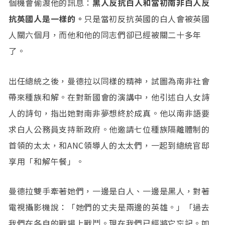
個機會偷渡他的訊息：
黑人反抗白人和當初南非白人反
抗英國人是一樣的。
只是當初反抗英國的白人會被英國
人關六個月，而他和他的同志們卻已經被關二十多年
了。
出任總統之後，曼德拉以同樣的精神，試圖為南非社會
帶來種族和解。在對新國會的演講中，他引述白人女詩
人的詩句，指出她對南非夢想終於成真。他以南非語要
求白人公務員支持新政府。他邀請七位種族隔離體制的
首領的太太，和ANC領導人的太太們，一起到總統官邸
享用「和解午餐」。
曼德拉雙手牽著她們，一邊是白人、一邊是黑人，對著
電視攝影機說：「她們的丈夫是兩邊的英雄。」「過去
我們在各自的戰場上戰鬥。現在我們已經將它忘記。如