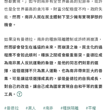
想都實現。」如今的南非有全世界最高的犯罪率，或許
也是全世界最高的貪污率。財富分配極度不均，政府失
能。
然而，南非人民在民主體制下至少擁有實現夢想的
機會。
如果沒有曼德拉，南非的種族隔離體制或許終將崩潰，
然而卻會發生在遙遠的未來。而崩潰之後，民主化的過
程應不會如此順利，種族之間或會嚴重衝突。曼德拉成
為南非黑人反抗運動的象徵，是他的同志們刻意的選
擇，這個選擇不只為黑人運動、也為南非帶來巨大的善
果。可是讓這項選擇成真的，卻是曼德拉的自我成長、
對自己的改造，讓自己成為國家實現自由和平等的重要
工具。
關鍵字
曼德拉
黑人
南非
種族隔離
平權