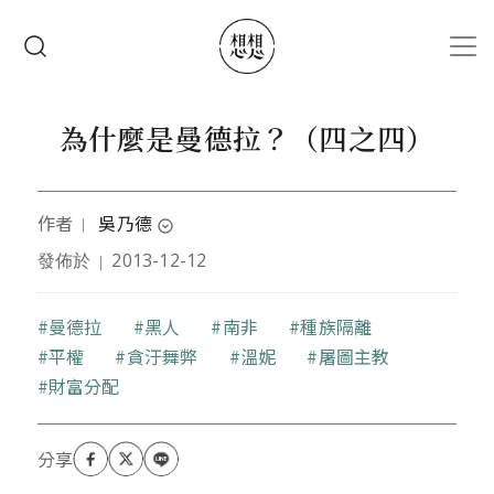
移至主內容
搜尋
為什麼是曼德拉？（四之四）
作者
吳乃德
｜
expand_circle_down
發佈於
2013-12-12
｜
本文作者是台灣大學政治學系碩士、美國芝加哥大學
政治學博士。中央研究院社會學研究所研究員、清華
大學社會學研究所合聘教授、台灣大學社會學研究所
關鍵字
曼德拉
黑人
南非
種族隔離
合聘教授。曾擔任台灣政治學刊總編輯 (1997-1999)、
平權
貪汙舞弊
溫妮
屠圖主教
美國密西根大學社會學系訪問副教授 (1996-1997)、台
財富分配
灣政治學會創會會長 (1995-1997)。主要研究領域政治
社會學。