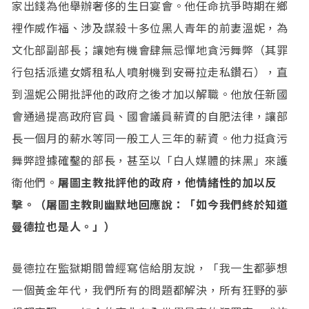
家出錢為他舉辦奢侈的生日宴會。他任命抗爭時期在鄉
裡作威作福、涉及謀殺十多位黑人青年的前妻溫妮，為
文化部副部長；讓她有機會肆無忌憚地貪污舞弊（其罪
行包括派遣女婿租私人噴射機到安哥拉走私鑽石），直
到溫妮公開批評他的政府之後才加以解職。他放任新國
會通過提高政府官員、國會議員薪資的自肥法律，讓部
長一個月的薪水等同一般工人三年的薪資。他力挺貪污
舞弊證據確鑿的部長，甚至以「白人媒體的抹黑」來護
衛他們。
屠圖主教批評他的政府，他情緒性的加以反
擊。（屠圖主教則幽默地回應說：「如今我們終於知道
曼德拉也是人。」）
曼德拉在監獄期間曾經寫信給朋友說，「我一生都夢想
一個黃金年代，我們所有的問題都解決，所有狂野的夢