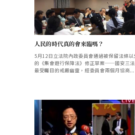
人民的時代真的會來臨嗎？
5月12日立法院內政委員會通過被保留法條以
的《集會遊行保障法》修正草案──國安三
最受矚目的戒嚴幽靈，經委員會兩個月協商...