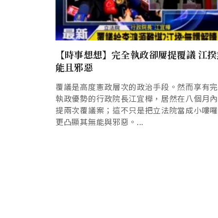
【時事想想】完全執政卻屢提覆議 江揆
能且邪惡
覆議是高度憲政層次的政治手段。然而享有
執政優勢的行政院長江宜樺，居然在八個月
提兩次覆議案；這不只是把立法院當成小嘍
更凸顯其無能與邪惡。...