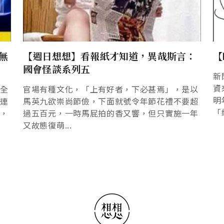
無
【週日想想】看報紙才知道，異哉斯言：
【
國會怪談系列五
新
資
完全
官場有種文化，「上有好者，下必甚焉」，是以
明
內連
馬英九欲崇尚節儉，下面就號令年節花禮不要超
「
囉，
過五百元，一時馬屁拍的香又響，但只實施一年
又故態復萌...