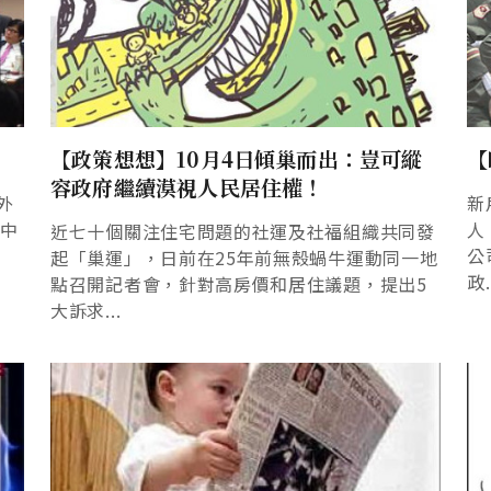
【政策想想】10月4日傾巢而出：豈可縱
【
容政府繼續漠視人民居住權！
外
新
法中
人
近七十個關注住宅問題的社運及社福組織共同發
公
起「巢運」，日前在25年前無殼蝸牛運動同一地
政.
點召開記者會，針對高房價和居住議題，提出5
大訴求...