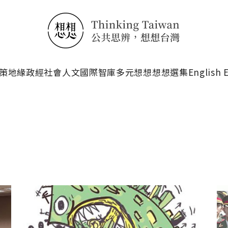
搜尋
策
地緣政經
社會人文
國際智庫
多元想想
想想選集
English 