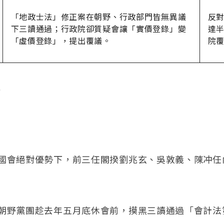
「地政士法」修正案在朝野、行政部門皆無異議
反對
下三讀通過；行政院卻質疑會讓「實價登錄」變
達
「虛價登錄」，提出覆議。
院
）
國會絕對優勢下，前三任閣揆劉兆玄、吳敦義、陳冲任
朝野黨團趁去年五月底休會前，摸黑三讀通過「會計法