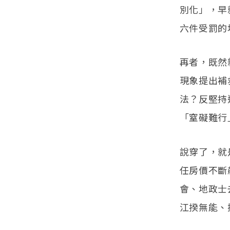
別化」，早
六件受罰的
再者，既然
現象提出補
法？反堅持
「窒礙難行
說穿了，就
任房價不斷
會、地政士
江揆無能、