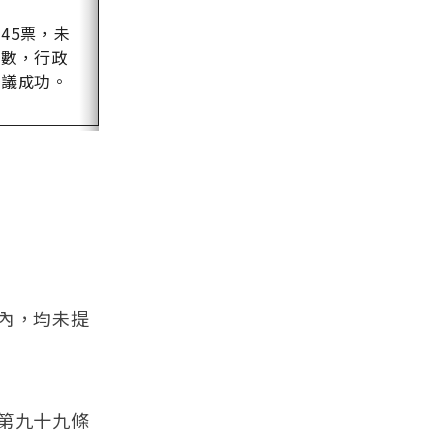
45票，未
半數，行政
覆議成功。
內，均未提
第九十九條