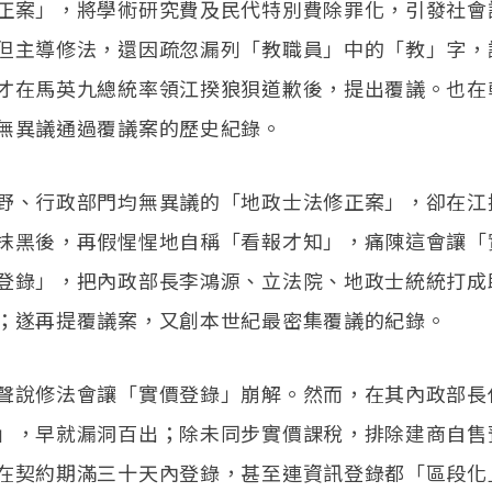
正案」，將學術研究費及民代特別費除罪化，引發社會
但主導修法，還因疏忽漏列「教職員」中的「教」字，
才在馬英九總統率領江揆狼狽道歉後，提出覆議。也在
無異議通過覆議案的歷史紀錄。
野、行政部門均無異議的「地政士法修正案」，卻在江
抹黑後，再假惺惺地自稱「看報才知」，痛陳這會讓「
登錄」，把內政部長李鴻源、立法院、地政士統統打成
；遂再提覆議案，又創本世紀最密集覆議的紀錄。
聲說修法會讓「實價登錄」崩解。然而，在其內政部長
」，早就漏洞百出；除未同步實價課稅，排除建商自售
在契約期滿三十天內登錄，甚至連資訊登錄都「區段化