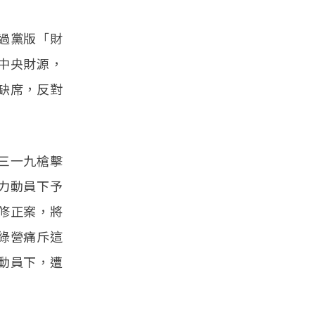
過黨版「財
中央財源，
缺席，反對
三一九槍擊
力動員下予
修正案，將
綠營痛斥這
動員下，遭