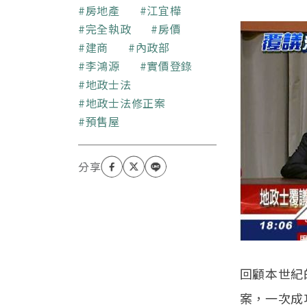
地圖、探究歷史、評論時
關鍵字
房地產
江宜樺
政、文化現象、看棒球、
完全執政
房價
聽音樂。曾經是媒體從業
建商
內政部
人員。
李鴻源
實價登錄
地政士法
地政士法修正案
預售屋
回顧本世紀
案，一次成