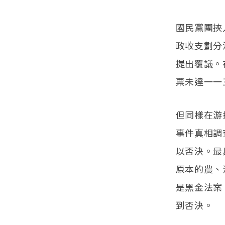
國民黨團挾
政收支劃分
提出覆議。
票未達一一
但同樣在游
事件真相調
以否決。最
原本的農、
是黑金法案
到否決。