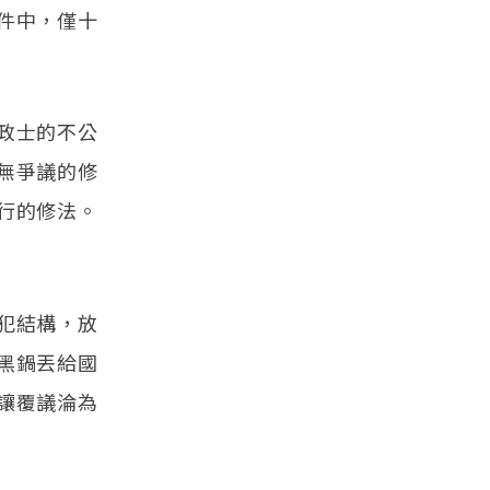
件中，僅十
政士的不公
無爭議的修
行的修法。
犯結構，放
黑鍋丟給國
讓覆議淪為