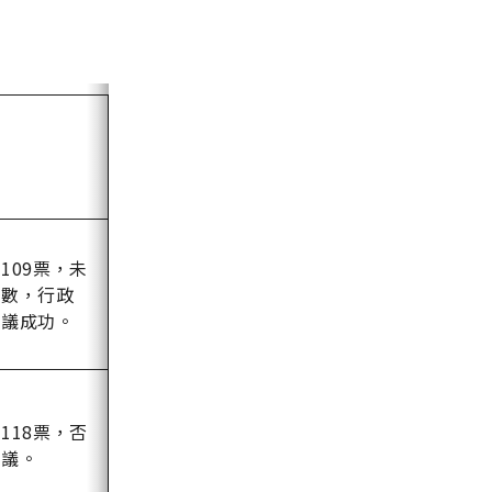
果
109票，未
半數，行政
覆議成功。
118票，否
覆議。