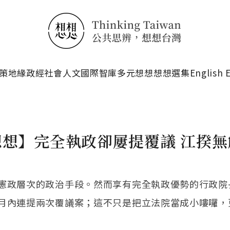
搜尋
策
地緣政經
社會人文
國際智庫
多元想想
想想選集
English 
想想】完全執政卻屢提覆議 江揆無
憲政層次的政治手段。然而享有完全執政優勢的行政院
月內連提兩次覆議案；這不只是把立法院當成小嘍囉，