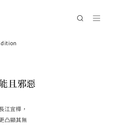
Edition
能且邪惡
長江宜樺，
更凸顯其無