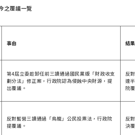
今之覆議一覽
事由
結
第4屆立委趁卸任前三讀通過國民黨版「財政收支
反對
劃分法」修正案，行政院認為侵蝕中央財源，提
達
出覆議。
院
反對藍營三讀通過「鳥籠」公民投票法，行政院
反對
提覆議。
決