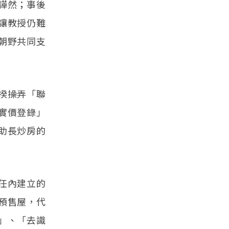
譁然；事後
讓教授仍難
朝野共同支
揆操弄「聯
實價登錄」
助長炒房的
任內建立的
預售屋，代
」、「去識