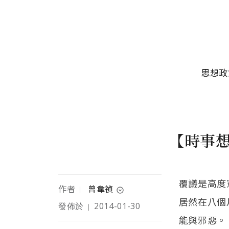
移至主內容
主選單
思想政
【時事
覆議是高度
作者
曾韋禎
｜
expand_circle_down
居然在八個
發佈於
2014-01-30
｜
基督徒、嘉義人、唸歷史
能與邪惡。
的。平常喜歡看火車、看