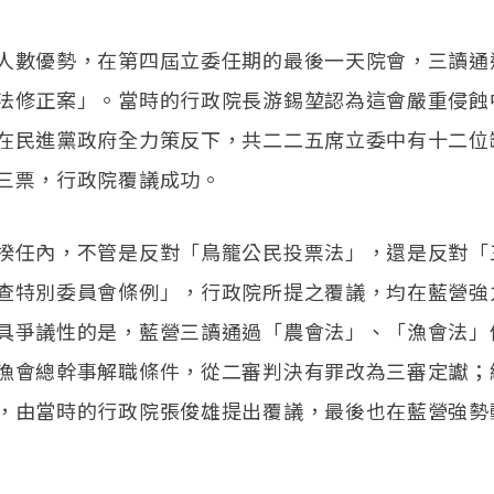
人數優勢，在第四屆立委任期的最後一天院會，三讀通
法修正案」。當時的行政院長游錫堃認為這會嚴重侵蝕
在民進黨政府全力策反下，共二二五席立委中有十二位
三票，行政院覆議成功。
揆任內，不管是反對「鳥籠公民投票法」，還是反對「
查特別委員會條例」，行政院所提之覆議，均在藍營強
具爭議性的是，藍營三讀通過「農會法」、「漁會法」
漁會總幹事解職條件，從二審判決有罪改為三審定讞；
，由當時的行政院張俊雄提出覆議，最後也在藍營強勢