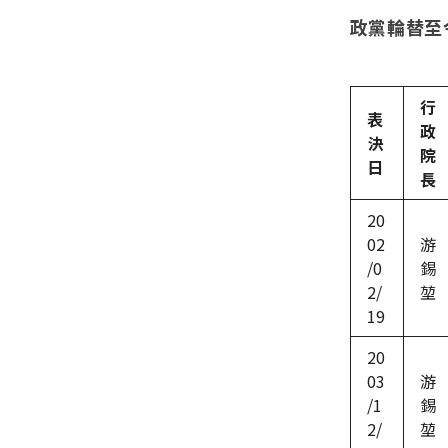
政黨輪替至
行
表
政
決
院
日
長
20
02
游
/0
錫
2/
堃
19
20
03
游
/1
錫
2/
堃