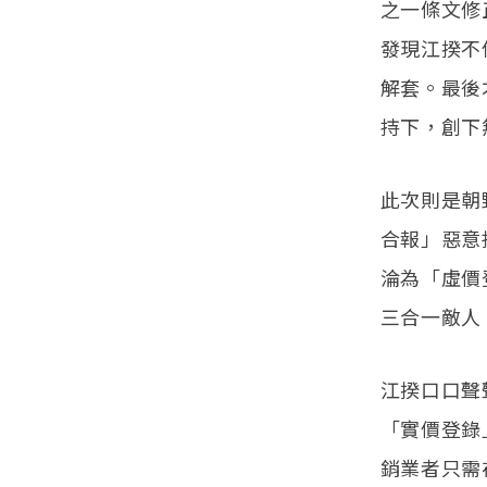
之一條文修
發現江揆不
解套。最後
持下，創下
此次則是朝
合報」惡意
淪為「虛價
三合一敵人
江揆口口聲
「實價登錄
銷業者只需