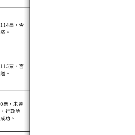
114票，否
覆議。
115票，否
覆議。
0票，未達
數，行政院
議成功。