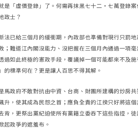
就是「虛價登錄」了。何需再抹黑七十二‧七萬登錄案
地政士？
新法已給三個月的緩衝期，內政部也準備對現行只罰地
救；難道江內閣沒能力、沒把握在三個月內通過一項毫
透過如此終極的憲政手段，覆議掉一個可能都來不及施
」的標準何在？更是讓人百思不得其解。
是馬政府不敢對抗由中資、台商、財團所建構的炒房共
飆升，使其成為民怨之首；應負全責的江揆只好將這個
去背，更祭出黨紀迫使所有黨籍立委吞下這些指控，徒
掀起政爭的遮羞布。