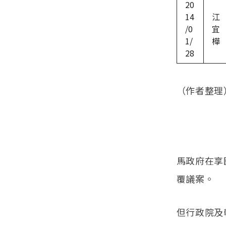
20
14
江
/0
宜
1/
樺
28
（作者整理
馬政府在享
覆議案。
但行政院及