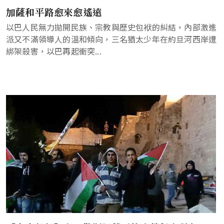
加薩和平路愈來愈遙遠
以巴人民無力拋開民族、宗教與歷史包袱的糾結，內部激進
派又不滿領導人的溫和傾向，三名猶太少年在約旦河西岸遭
綁架殺害，以巴再起衝突...