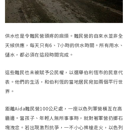
供水也是令難民營頭疼的麻煩。難民營的自來水並非全
天候供應，每天只有6、7小時的供水時間。所有用水、
儲水，都必須在這段時間完成。
這些難民也未被賦予公民權，以選舉伯利恆市的民意代
表。他們的生活，和伯利恆的當地居民宛如兩個平行世
界。
距離Aida難民營100公尺處，一座以色列軍營橫亙在高
牆邊。當孩子、年輕人無所事事時，就對著軍營扔擲石
塊洩忿。若出現激烈抗爭，一不小心擦槍走火，以色列