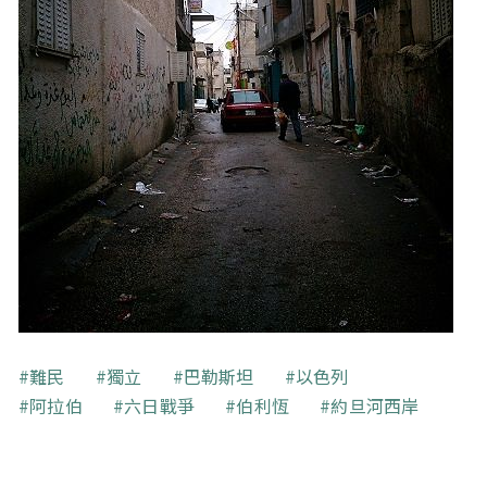
關鍵字
難民
獨立
巴勒斯坦
以色列
阿拉伯
六日戰爭
伯利恆
約旦河西岸