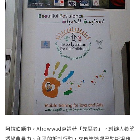
阿拉伯語中，Alrowwad意謂著「先驅者」。創辦人希望
透過非暴力、和平的抵制行動，來傳達這處巴勒斯坦難