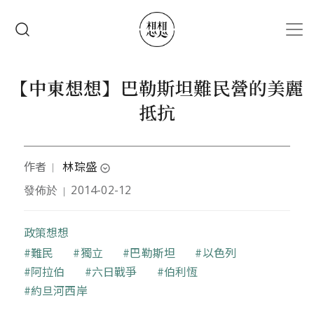
移至主內容
搜尋
【中東想想】巴勒斯坦難民營的美麗
抵抗
作者
林琮盛
｜
expand_circle_down
發佈於
2014-02-12
｜
政治大學國家發展研究所博士生
政策想想
關鍵字
難民
獨立
巴勒斯坦
以色列
阿拉伯
六日戰爭
伯利恆
約旦河西岸