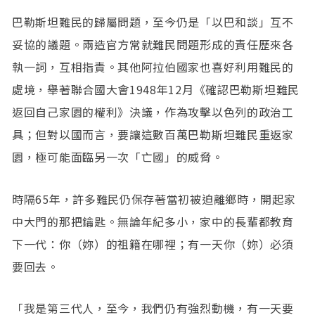
巴勒斯坦難民的歸屬問題，至今仍是「以巴和談」互不
妥協的議題。兩造官方常就難民問題形成的責任歷來各
執一詞，互相指責。其他阿拉伯國家也喜好利用難民的
處境，舉著聯合國大會1948年12月《確認巴勒斯坦難民
返回自己家園的權利》決議，作為攻擊以色列的政治工
具；但對以國而言，要讓這數百萬巴勒斯坦難民重返家
園，極可能面臨另一次「亡國」的威脅。
時隔65年，許多難民仍保存著當初被迫離鄉時，開起家
中大門的那把鑰匙。無論年紀多小，家中的長輩都教育
下一代：你（妳）的祖籍在哪裡；有一天你（妳）必須
要回去。
「我是第三代人，至今，我們仍有強烈動機，有一天要