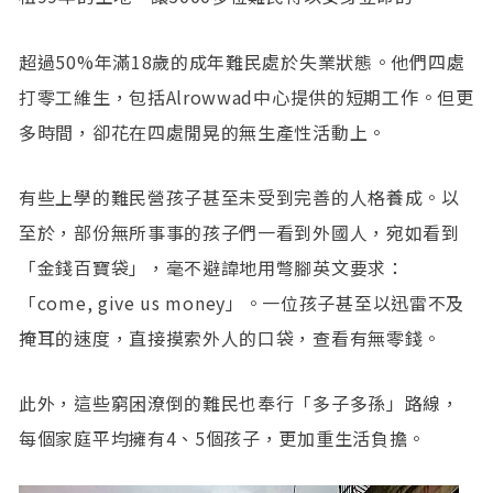
超過50%年滿18歲的成年難民處於失業狀態。他們四處
打零工維生，包括Alrowwad中心提供的短期工作。但更
多時間，卻花在四處閒晃的無生產性活動上。
有些上學的難民營孩子甚至未受到完善的人格養成。以
至於，部份無所事事的孩子們一看到外國人，宛如看到
「金錢百寶袋」，毫不避諱地用彆腳英文要求：
「come, give us money」。一位孩子甚至以迅雷不及
掩耳的速度，直接摸索外人的口袋，查看有無零錢。
此外，這些窮困潦倒的難民也奉行「多子多孫」路線，
每個家庭平均擁有4、5個孩子，更加重生活負擔。