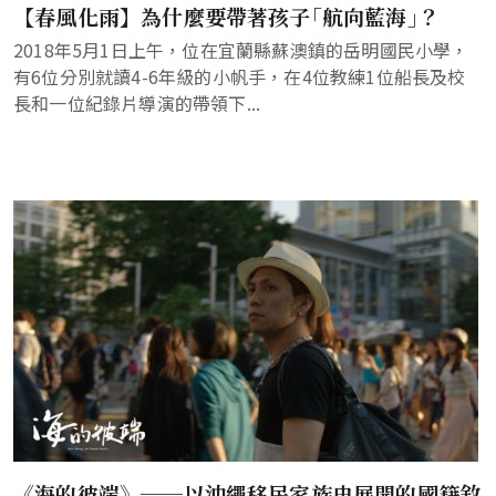
【春風化雨】為什麼要帶著孩子｢航向藍海｣？
2018年5月1日上午，位在宜蘭縣蘇澳鎮的岳明國民小學，
有6位分別就讀4-6年級的小帆手，在4位教練1位船長及校
長和一位紀錄片導演的帶領下...
《海的彼端》──以沖繩移民家族史展開的國籍敘