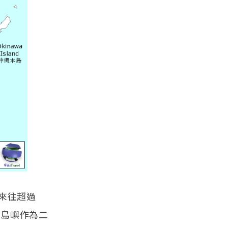
來往超過
繩島嶼作為二