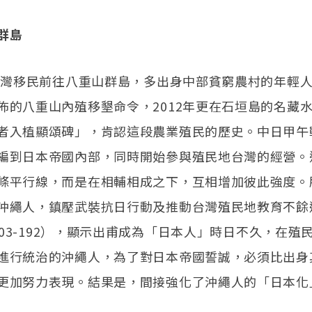
群島
代台灣移民前往八重山群島，多出身中部貧窮農村的年輕
佈的八重山內殖移墾命令，2012年更在石垣島的名藏
者入植顯頌碑」，肯認這段農業殖民的歷史。中日甲午
編到日本帝國內部，同時開始參與殖民地台灣的經營。
條平行線，而是在相輔相成之下，互相增加彼此強度。
沖繩人，鎮壓武裝抗日行動及推動台灣殖民地教育不餘
:103-192），顯示出甫成為「日本人」時日不久，在殖
進行統治的沖繩人，為了對日本帝國誓誠，必須比出身
更加努力表現。結果是，間接強化了沖繩人的「日本化