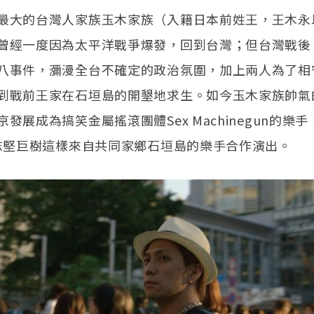
最大的台灣人家族玉木家族（入籍日本前姓王，王木永
曾經一度因為太平洋戰爭爆發，回到台灣；但台灣戰後
八事件，瀰漫全台不確定的政治氛圍，加上兩人為了相
到戰前王家在石垣島的開墾地求生。如今玉木家族帥氣
發展成為搞笑金屬搖滾團體Sex Machinegun的樂
具志堅巨樹這樣來自共同家鄉石垣島的樂手合作演出。