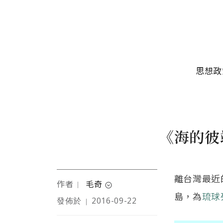
移至主內容
主選單
思想政
《海的彼
離台灣最近
作者
毛奇
｜
expand_circle_down
島，為
琉球
發佈於
2016-09-22
｜
行走有時，田野有時，煮
字飽腹，烹煮以明志