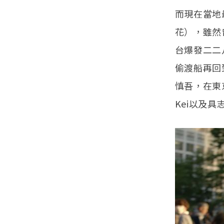
而現在當地
花），雖然
台爆發二二
偷渡船再回
慎吾，在東京
Kei以及