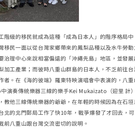
工階級的移民就成為這種「成為日本人」的階序格局中
灣移民一面以從台灣家鄉帶來的鳳梨品種以及水牛勞動
要治理中心來說相當偏遠的「沖繩先島」地區，並發展
梨加工產業；而彼時八重山群島的日本人，不乏前往台
作者。在《海的彼端》羅東特映演唱會中表演的，八重
op中演奏傳統樂器三線的樂手Kei Mukaizato（迎里 
，教他三線傳統樂器的爺爺，在年輕的時候因為在石垣
台北的北門郵局工作了快10年，戰爭爆發了才回去，
戰前八重山跟台灣交流密切的說明。