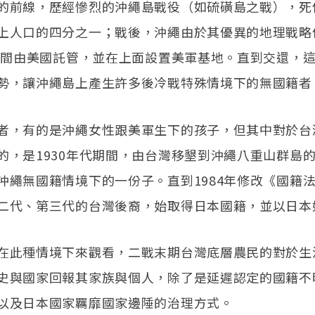
的前線，歷經慘烈的沖繩島戰役（如硫磺島之戰），死
上人口的四分之一；戰後，沖繩由於其優異的地理戰略位
2年間由美國託管，並在上面設置美軍基地。直到交還，這
勢，讓沖繩島上產生許多後冷戰特殊情境下的無國籍者
者，有的是沖繩女性跟美軍生下的孩子，但其中對於台
的，是1930年代期間，由台灣移墾到沖繩八重山群島
沖繩無國籍情境下的一份子。直到1984年修改《國籍
二代、第三代的台灣後裔，始取得日本國籍，並以日本
在此種情境下來觀看，二戰末期台灣底層農民的對於生
史與國家回報其家族與個人，除了是延遲認定的國籍不
以及日本國家羈靡國家邊陲的治理方式。