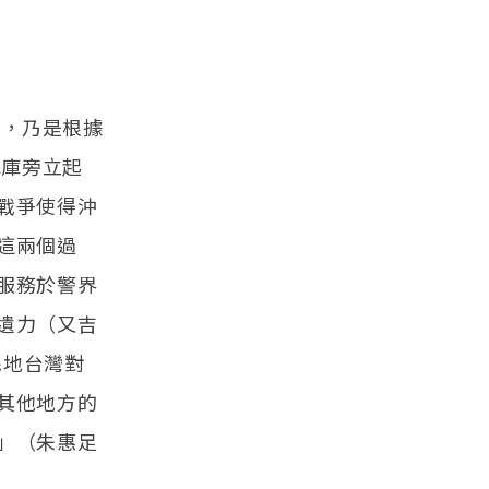
人，乃是根據
水庫旁立起
戰爭使得沖
這兩個過
服務於警界
遺力（又吉
民地台灣對
其他地方的
」（朱惠足