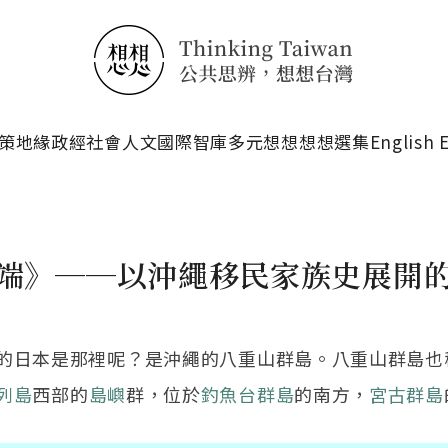
搜尋
策
地緣政經
社會人文
國際智庫
多元想想
想想選集
English 
端》──以沖繩移民家族史展開
的日本是那裡呢？是沖繩的八重山群島。八重山群島也
列島
西部的
島嶼
群，位於
釣魚台群島
的南方，
宮古群島