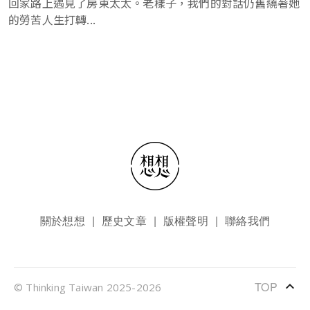
回家路上遇見了房東太太。老樣子，我們的對話仍舊繞著她
的勞苦人生打轉...
頁尾選單
關於想想
歷史文章
版權聲明
聯絡我們
keyboard_arrow_up
TOP
© Thinking Taiwan 2025-2026