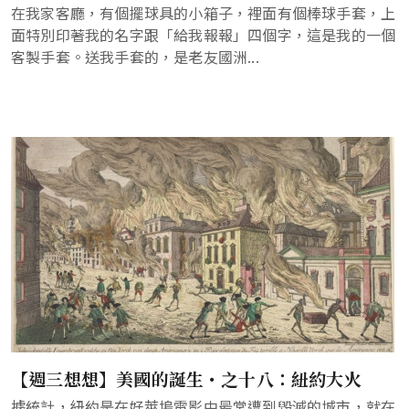
在我家客廳，有個擺球具的小箱子，裡面有個棒球手套，上
面特別印著我的名字跟「給我報報」四個字，這是我的一個
客製手套。送我手套的，是老友國洲...
【週三想想】美國的誕生・之十八：紐約大火
據統計，紐約是在好萊塢電影中最常遭到毀滅的城市，就在