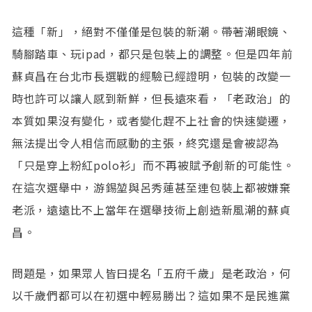
這種「新」，絕對不僅僅是包裝的新潮。帶著潮眼鏡、
騎腳踏車、玩ipad，都只是包裝上的調整。但是四年前
蘇貞昌在台北市長選戰的經驗已經證明，包裝的改變一
時也許可以讓人感到新鮮，但長遠來看，「老政治」的
本質如果沒有變化，或者變化趕不上社會的快速變遷，
無法提出令人相信而感動的主張，終究還是會被認為
「只是穿上粉紅polo衫」而不再被賦予創新的可能性。
在這次選舉中，游錫堃與呂秀蓮甚至連包裝上都被嫌棄
老派，遠遠比不上當年在選舉技術上創造新風潮的蘇貞
昌。
問題是，如果眾人皆曰提名「五府千歲」是老政治，何
以千歲們都可以在初選中輕易勝出？這如果不是民進黨