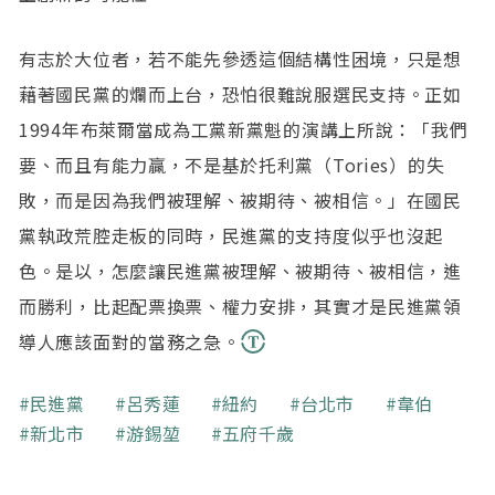
有志於大位者，若不能先參透這個結構性困境，只是想
藉著國民黨的爛而上台，恐怕很難說服選民支持。正如
1994年布萊爾當成為工黨新黨魁的演講上所說：「我們
要、而且有能力贏，不是基於托利黨（Tories）的失
敗，而是因為我們被理解、被期待、被相信。」在國民
黨執政荒腔走板的同時，民進黨的支持度似乎也沒起
色。是以，怎麼讓民進黨被理解、被期待、被相信，進
而勝利，比起配票換票、權力安排，其實才是民進黨領
導人應該面對的當務之急。
關鍵字
民進黨
呂秀蓮
紐約
台北市
韋伯
新北市
游錫堃
五府千歲