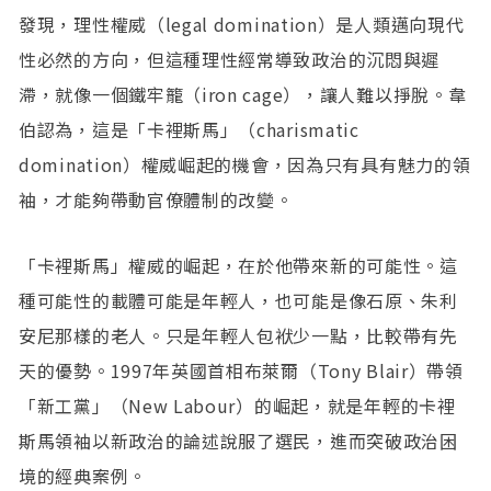
發現，理性權威（legal domination）是人類邁向現代
性必然的方向，但這種理性經常導致政治的沉悶與遲
滯，就像一個鐵牢籠（iron cage），讓人難以掙脫。韋
伯認為，這是「卡裡斯馬」（charismatic
domination）權威崛起的機會，因為只有具有魅力的領
袖，才能夠帶動官僚體制的改變。
「卡裡斯馬」權威的崛起，在於他帶來新的可能性。這
種可能性的載體可能是年輕人，也可能是像石原、朱利
安尼那樣的老人。只是年輕人包袱少一點，比較帶有先
天的優勢。1997年英國首相布萊爾（Tony Blair）帶領
「新工黨」（New Labour）的崛起，就是年輕的卡裡
斯馬領袖以新政治的論述說服了選民，進而突破政治困
境的經典案例。