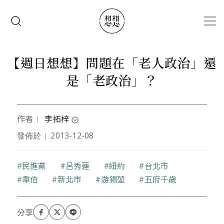
移至主內容
搜尋
【週日想想】問題在「老人政治」還
是「老政治」？
作者
李拓梓
｜
expand_circle_down
發佈於
2013-12-08
｜
本文作者被學術界認為是政治人物，被政治圈說是讀
太多書頭殼壞去，想當作家但是藝文界覺得他沒有才
華，因此只好繼續在學術與政治之間流浪，並嘗試寫
關鍵字
民進黨
呂秀蓮
紐約
台北市
一些風花雪月文章來野人獻曝。
韋伯
新北市
游錫堃
五府千歲
部落格：
http://blog.roodo.com/aswing1978