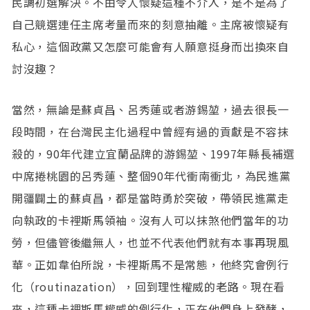
民調初選解決。不由令人懷疑這種不介入，是不是為了
自己競選連任主席考量而來的刻意抽離。主席被懷疑有
私心，這個政黨又怎麼可能會有人願意挺身而出換來自
討沒趣？
當然，無論是蘇貞昌、呂秀蓮或者游錫堃，過去很長一
段時間，在台灣民主化過程中曾經有過的貢獻是不容抹
殺的，90年代建立宜蘭品牌的游錫堃、1997年縣長補選
中席捲桃園的呂秀蓮、整個90年代衝南衝北，為民進黨
開疆闢土的蘇貞昌，都是當時勇於突破，帶領民進黨走
向執政的卡裡斯馬領袖。沒有人可以抹煞他們當年的功
勞，但儘管後繼無人，也並不代表他們就有本事再現風
華。正如韋伯所說，卡裡斯馬不是常態，他終究會例行
化（routinazation），回到理性權威的老路。現在看
來，這種卡裡斯馬權威的例行化，正在他們身上發酵，