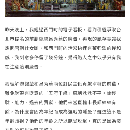
昨天晚上，我經過西門町的電子看板，看到積極爭取台
北市提名的前副總統呂秀蓮的廣告，再現的風華竟讓我
想起唐朝仕女圖，和西門町的活潑快速有著強烈的違和
感，我刻意多停留了幾分鐘，覺得路人之中似乎只有我
在注意這則廣告。
我理解游錫堃和呂秀蓮兩位對民主化貢獻卓著的前輩，
難免對帶有貶意的「五府千歲」感到忿忿不平。論經
驗、能力、過去的貢獻，他們來當直轄市長都綽綽有
餘，為什麼會因為年紀而成為選戰的隱憂？難道這不是
年齡歧視？他們的年齡之所以飽受攻擊，真的是因為沒