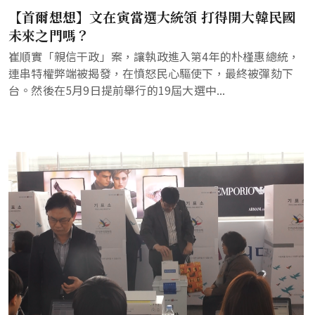
【首爾想想】文在寅當選大統領 打得開大韓民國
未來之門嗎？
崔順實「親信干政」案，讓執政進入第4年的朴槿惠總統，
連串特權弊端被揭發，在憤怒民心驅使下，最終被彈劾下
台。然後在5月9日提前舉行的19屆大選中...