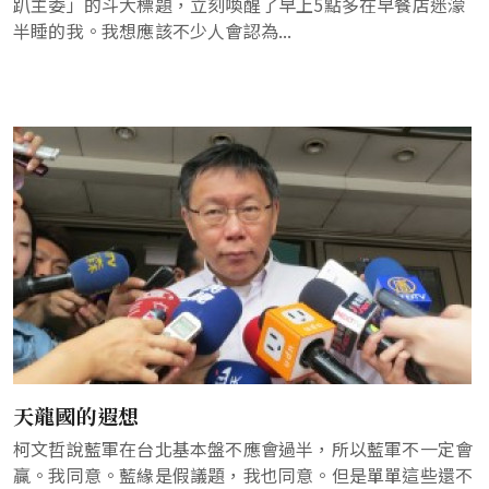
趴主委」的斗大標題，立刻喚醒了早上5點多在早餐店迷濛
半睡的我。我想應該不少人會認為...
天龍國的遐想
柯文哲說藍軍在台北基本盤不應會過半，所以藍軍不一定會
贏。我同意。藍緣是假議題，我也同意。但是單單這些還不