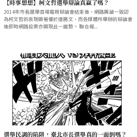
【時事想想】柯文哲選舉辯論真贏了嗎？
2014年市長選舉首場電視辯論會結束後，網路輿論一致認
為柯文哲的表現顯著優於連勝文，而各媒體所舉辦的辯論會
後即時網路投票亦顯現此一趨勢。 聯合報...
選舉民調的陷阱，臺北市長選舉真的一面倒嗎？