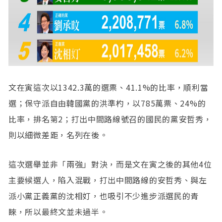
文在寅這次以1342.3萬的選票、41.1%的比率，順利當
選；保守派自由韓國黨的洪準杓，以785萬票、24%的
比率，排名第2；打出中間路線號召的國民的黨安哲秀，
則以細微差距，名列在後。
這次選舉並非「兩強」對決，而是文在寅之後的其他4位
主要候選人，陷入混戰，打出中間路線的安哲秀、與左
派小黨正義黨的沈相奵，也吸引不少進步派選民的青
睞，所以最終文並未過半。