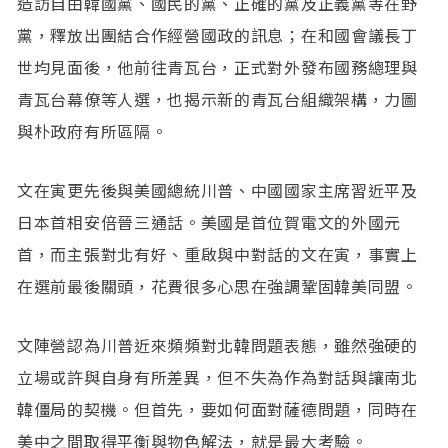
造訪自由韓國黨、國民的黨、正確的黨及正義黨等在野
黨，釋放出團結合作經營國政的訊息；在和國會議長丁
世均見面後，他前往青瓦台，正式對外發布國務總理與
青瓦台幕僚等人選，也揭示新的青瓦台組織架構，力圖
與朴政府有所區隔。
文在寅更先後與美國總統川普、中國國家主席習近平及
日本首相安倍晉三通話。美國是首位賀電文的外國元
首，而主張對北有好、重啟與中對話的文在寅，事實上
在選前最後關頭，花費很多心思在強調鞏固韓美同盟。
文陣營認為川普近來頻頻對北韓問題表態，雖然強硬的
立場或許與自身有所差異，但不失為作為對話與讓南北
韓僵局的契機。但首先，要如何面對薩德問題，同時在
美中之間取得平衡與物色解法，就是最大考驗。