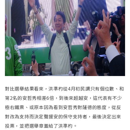
對比選舉結果看來，洪準杓從4月初民調只有個位數、和
第2名的安哲秀相差6倍，到後來超越安，這代表有不少
極右鐵票、或原本因為看到安哲秀對薩德的態度，從反
對改為支持而決定聲援安的保守支持者，最後決定出來
投票，並把選舉章蓋給了洪準杓。