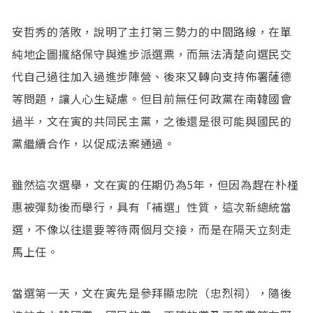
安哲秀的落敗，說明了主打第三勢力的中間路線，在單
純地企圖攏絡保守與進步派選票，而無法清楚向選民交
代自己過往加入過進步陣營、後來又轉向支持佈署薩德
等問題，讓人心生疑慮。但目前無任何政黨在南韓國會
過半，文在寅的共同民主黨，之後還是很可能與國民的
黨繼續合作，以促成法案通過。
雖然這次選舉，文在寅的任期仍為5年，但因為趕在朴槿
惠被彈劾後而舉行，具有「補選」性質，這次新總統當
選，不像以往還要等待兩個月交接，而是在隔天立刻走
馬上任。
當選第一天，文在寅先是參拜顯忠院（忠烈祠），隨後