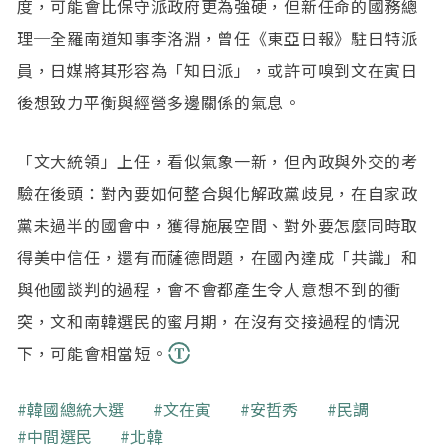
度，可能會比保守派政府更為強硬，但新任命的國務總
理─全羅南道知事李洛淵，曾任《東亞日報》駐日特派
員，日媒將其形容為「知日派」，或許可嗅到文在寅日
後想致力平衡與經營多邊關係的氣息。
「文大統領」上任，看似氣象一新，但內政與外交的考
驗在後頭：對內要如何整合與化解政黨歧見，在自家政
黨未過半的國會中，獲得施展空間、對外要怎麼同時取
得美中信任，還有而薩德問題，在國內達成「共識」和
與他國談判的過程，會不會都產生令人意想不到的衝
突，文和南韓選民的蜜月期，在沒有交接過程的情況
下，可能會相當短。
關鍵字
韓國總統大選
文在寅
安哲秀
民調
中間選民
北韓