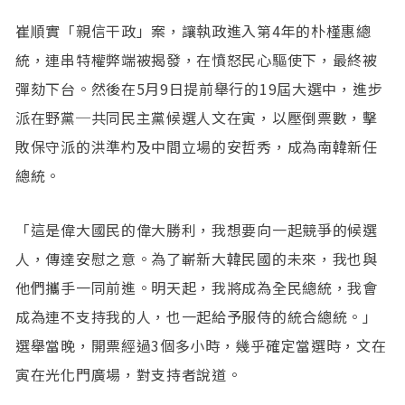
崔順實「親信干政」案，讓執政進入第4年的朴槿惠總
統，連串特權弊端被揭發，在憤怒民心驅使下，最終被
彈劾下台。然後在5月9日提前舉行的19屆大選中，進步
派在野黨─共同民主黨候選人文在寅，以壓倒票數，擊
敗保守派的洪準杓及中間立場的安哲秀，成為南韓新任
總統。
「這是偉大國民的偉大勝利，我想要向一起競爭的候選
人，傳達安慰之意。為了嶄新大韓民國的未來，我也與
他們攜手一同前進。明天起，我將成為全民總統，我會
成為連不支持我的人，也一起給予服侍的統合總統。」
選舉當晚，開票經過3個多小時，幾乎確定當選時，文在
寅在光化門廣場，對支持者說道。