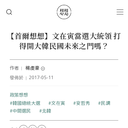
移至主內容
搜尋
【首爾想想】文在寅當選大統領 打
得開大韓民國未來之門嗎？
作者
楊虔豪
｜
expand_circle_down
發佈於
2017-05-11
｜
本文作者是駐韓獨立記者。自成大政治系畢業後，移
居首爾並長期採訪韓半島時事，現經營
「韓半島新聞
平台」(K-NEWS ONLINE)
，供應南北韓相關報導與
政策想想
評論給各合作媒體。
關鍵字
韓國總統大選
文在寅
安哲秀
民調
中間選民
北韓