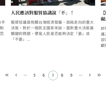
人民應該對服貿協議說「不」！
【
礙
的手
服貿協議是攸關台灣經濟發展、政局走向的重大
體制
決策。對於一個民主國家來說，面對重大決策最
郝
人忍
關鍵的問題，便是人民是否能夠決定「要」或
議
「不要」...
卻
顧
…
5
6
8
9
…
7