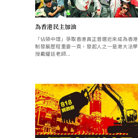
為香港民主加油
「佔領中環」爭取香港真正普選近來成為香
制發展歷程重要一頁，發起人之一是港大法
授戴耀廷老師...