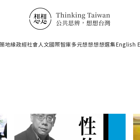
搜尋
策
地緣政經
社會人文
國際智庫
多元想想
想想選集
English 