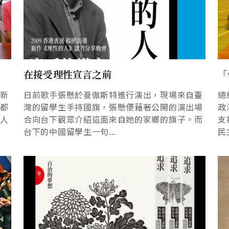
在接受理性宣言之前
「
視新
日前歌手張懸於曼徹斯特進行演出，現場來自臺
總
商都
灣的留學生手持國旗，張懸便藉著公開的演出場
政
氣人
合向台下觀眾介紹這面來自她的家鄉的旗子。而
支
台下的中國留學生一句...
民主