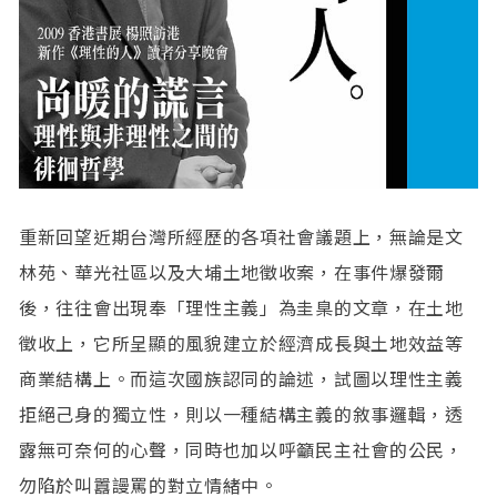
重新回望近期台灣所經歷的各項社會議題上，無論是文
林苑、華光社區以及大埔土地徵收案，在事件爆發爾
後，往往會出現奉「理性主義」為圭臬的文章，在土地
徵收上，它所呈顯的風貌建立於經濟成長與土地效益等
商業結構上。而這次國族認同的論述，試圖以理性主義
拒絕己身的獨立性，則以一種結構主義的敘事邏輯，透
露無可奈何的心聲，同時也加以呼籲民主社會的公民，
勿陷於叫囂謾罵的對立情緒中。