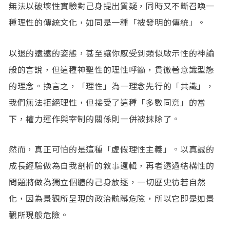
無法以破壞性實驗對己身提出質疑，同時又不斷召喚一
種理性的傳統文化，如同是一種「被發明的傳統」。
以退的遠遠的姿態，甚至讓你感受到類似啟示性的神諭
般的言說，但這種神聖性的理性呼籲，貫徹著意識型態
的理念。換言之，「理性」為一理念先行的「共識」，
我們無法拒絕理性，但接受了這種「多數同意」的當
下，權力運作與宰制的關係則一併被抹除了。
然而，真正可怕的是這種「虛假理性主義」。以真誠的
成長經驗做為自我剖析的敘事邏輯，再者透過結構性的
問題將做為獨立個體的己身放逐，一切歷史彷若自然
化，因為景觀所呈現的政治骯髒危險，所以它即是如景
觀所現般危險。