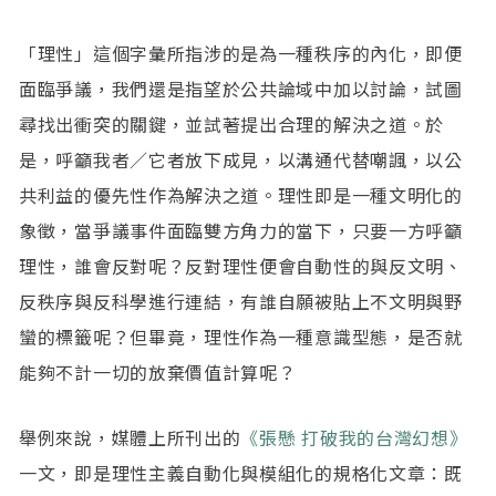
「理性」這個字彙所指涉的是為一種秩序的內化，即便
面臨爭議，我們還是指望於公共論域中加以討論，試圖
尋找出衝突的關鍵，並試著提出合理的解決之道。於
是，呼籲我者／它者放下成見，以溝通代替嘲諷，以公
共利益的優先性作為解決之道。理性即是一種文明化的
象徵，當爭議事件面臨雙方角力的當下，只要一方呼籲
理性，誰會反對呢？反對理性便會自動性的與反文明、
反秩序與反科學進行連結，有誰自願被貼上不文明與野
蠻的標籤呢？但畢竟，理性作為一種意識型態，是否就
能夠不計一切的放棄價值計算呢？
舉例來說，媒體上所刊出的
《張懸 打破我的台灣幻想》
一文，即是理性主義自動化與模組化的規格化文章：既