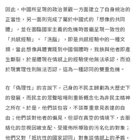
因此，中國所呈現的政治景觀一方面建立了自身統治的
正當性，另一面則完成了屬於中國式的「想像的共同
體」，並在面臨國家主義的危機時普遍呈現一致性的
「共感經驗」。「洗腦」，即是共感經驗中的一種文
類，當此想像具體實踐到中國個體時，我族與他者即產
生斷裂，於是體現在情感上的經驗使他無法承認，而迫
於現實理性則無法否認，這為一種認同的雙重危機。
在「偽理性」的言說下，己身的不民主歸劃為大歷史下
的發展，而民主的眾聲喧嘩則重新概念化為非民主精神
之所在。於是，他們談包容，不談尊重意見表達的自
由；他們談對他者的偏見，但卻在真空的情境下，去脈
絡化的忽視因被支配、受擺佈所導致的污名化的對象；
他們又對「抵抗性的國家認同」對象談情感上的矛盾，