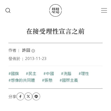
移至主內容
搜尋
在接受理性宣言之前
作者
許回
｜
expand_circle_down
發佈於
2013-11-23
｜
在1986年的國際反戰日出生，相信實存的悲劇比永垂
的不朽更令人驚懼。喜歡回這個字，一個口字替自己
以外的人發聲，另一個口字向自己呢喃。回，即使一
關鍵字
國旗
民主
中國
洗腦
理性
邊找路一邊迷失，最終轉彎後，我們還是回到原點。
想像的共同體
張懸
國際主義
回到關於自己，屬於那空無一處的地方。