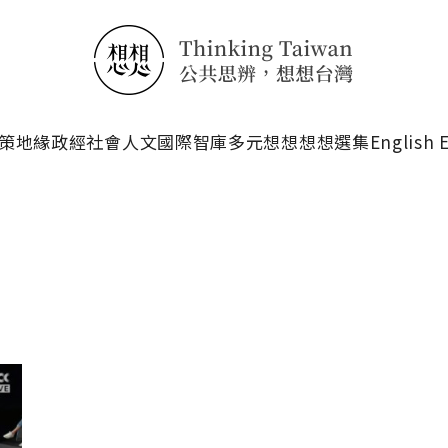
搜尋
策
地緣政經
社會人文
國際智庫
多元想想
想想選集
English 