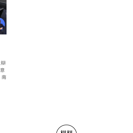
視辯
，意
，南