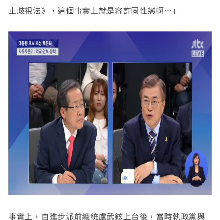
止歧視法》，這個事實上就是容許同性戀啊…」
事實上，自進步派前總統盧武鉉上台後，當時執政黨與