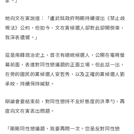
家。」
她向文在寅說道：「盧武鉉政府時期持續提出《禁止歧
視法》公約，但如今，文在寅候選人卻對此卻開倒車，
我深表遺憾。」
這是南韓政治史上，首次有總統候選人，公開在電視螢
幕前面，表達對同性戀議題的正面立場。但此話一出，
在旁的國民的黨候選人安哲秀，以及正確的黨候選人劉
承旼，持續保持緘默。
辯論會要結束前，對同性戀持不友好態度的洪準勺，再
度向文在寅丟出問題。
「剛剛同性戀議題，我要再問一次。您是反對同性戀