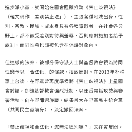
進步派小黨，就開始在國會醞釀推動《禁止歧視法》
（韓文稱作「差別禁止法」），主張各種地域出身，性
別、宗教、民族、或本身具有各種障礙者，在社會各分
野上，都不該受差別對待與羞辱，否則應對施加者給予
處罰，而同性戀也該被包含在保護對象內。
但這樣的法案，被部分保守派人士與基督教會視為將同
性戀予以「合法化」的條款，招致反對。在2013年朴槿
惠上台後，在野黨曾再度準備將《禁止歧視法》上呈國
會討論，卻遭基督教會強烈抵制，以連番電話攻勢與聯
署活動，向在野陣營施壓，結果最大在野黨民主統合黨
（共同民主黨前身），決定撤回法案。
「禁止歧視和合法化，您無法區別嗎？」文在寅反問。