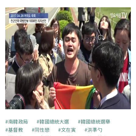
關鍵字
南韓政局
韓國總統大選
韓國總統選舉
基督教
同性戀
文在寅
洪準勺