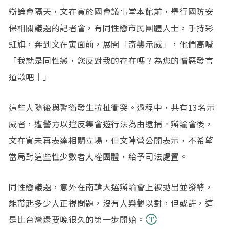
辯論會隔天，文在寅於國會議事堂本館前，舉行國防安
保相關議題的記者會，有同性戀市民團體人士，手持彩
虹旗，奔到文在寅面前，展開「奇襲示威」，他們高喊
「我就是同性戀，您反對我的存在嗎？為您的憎惡發言
道歉吧｜」
這些人隨後與警衛發生拉扯衝突。過程中，共有13名示
威者，遭警方以違反集會遊行法為由逮捕。辯論會後，
文在寅未再表達相關立場，但文陣營公開表示，不希望
當局對這些性少數者人權團體，給予司法處置。
同性戀議題，意外在南韓大選辯論會上被拋出並發酵，
能帶起多少人正視問題，沒有人樂觀以對，但或許，這
是比台灣還要晚很久的第一步開始。