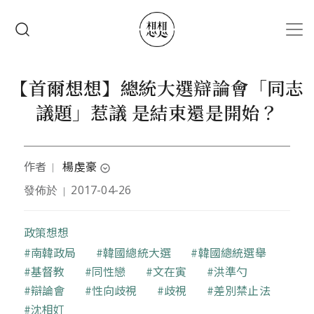
移至主內容
搜尋
【首爾想想】總統大選辯論會「同志
議題」惹議 是結束還是開始？
作者
楊虔豪
｜
expand_circle_down
發佈於
2017-04-26
｜
本文作者是駐韓獨立記者。自成大政治系畢業後，移
居首爾並長期採訪韓半島時事，現經營
「韓半島新聞
平台」(K-NEWS ONLINE)
，供應南北韓相關報導與
政策想想
評論給各合作媒體。
關鍵字
南韓政局
韓國總統大選
韓國總統選舉
基督教
同性戀
文在寅
洪準勺
辯論會
性向歧視
歧視
差別禁止法
沈相奵