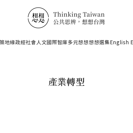
搜尋
策
地緣政經
社會人文
國際智庫
多元想想
想想選集
English 
產業轉型