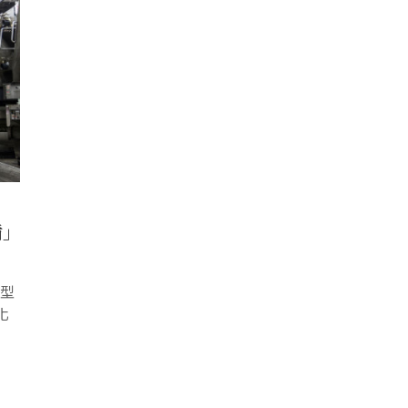
｣
轉型
化