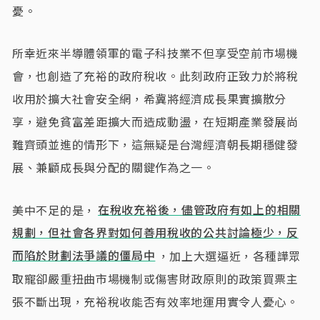
憂。
所幸近來半導體領軍的電子科技業不但享受空前市場機
會，也創造了充裕的政府稅收。此刻政府正致力於將稅
收用於擴大社會安全網，希冀將經濟成長果實擴散分
享，避免貧富差距擴大而造成動盪，在短期產業發展尚
難齊頭並進的情形下，這無疑是台灣經濟朝長期穩健發
展、兼顧成長與分配的關鍵作為之一。
美中不足的是，
在稅收充裕後，儘管政府有如上的相關
規劃，但社會各界對如何善用稅收的公共討論極少，反
而陷於財劃法爭議的僵局中
，加上大選逼近，各種譁眾
取寵卻嚴重扭曲市場機制或傷害財政原則的政策買票主
張不斷出現，充裕稅收能否有效率地運用實令人憂心。