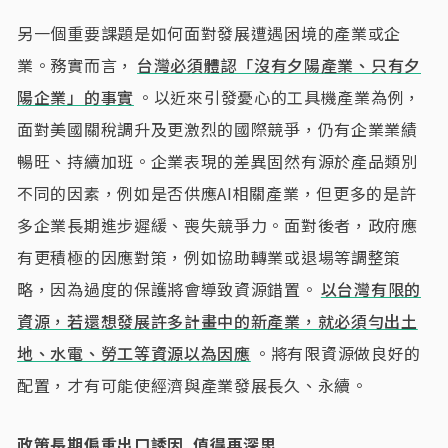
另一個重要課題是如何面對發展遭遇困境的產業或企
業。務實而言，
台灣必須體認「沒有夕陽產業、只有夕
陽企業」的事實
。以近來引發憂心的工具機產業為例，
面對美國關稅調升及更激烈的國際競爭，仍有企業業績
暢旺、持續加班。企業表現的差異固然有源於產品類別
不同的因素，例如是否供應AI相關產業，但更多的是許
多企業長期進步遲緩、喪失競爭力。面對後者，政府應
有更積極的因應對策，例如協助轉業或退場等調整策
略，因為過度的保護將會導致資源錯置。
以台灣有限的
資源，若還想發展許多計畫中的新產業，就必須勻出土
地、水電、勞工等資源以為因應
。將有限資源做良好的
配置，才有可能使經濟與產業發展長久、永續。
政策長期偏重出口誘因 值得再深思