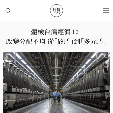
移至主內容
搜尋
體檢台灣經濟 1》
改變分配不均 從｢矽盾｣到｢多元盾｣