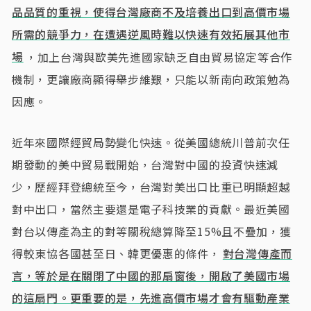
品品質的重視，使得台灣廠商不及培養出口到高價市場
所需的競爭力，在遭遇逆風時難以快速有效拓展其他市
場
，加上台灣與歐美先進國家缺乏自由貿易協定等合作
機制，更讓廠商顯得舉步維艱，只能以新南向政策勉為
因應。
近年來國際經貿局勢變化快速。從美國總統川普前次任
期發動的美中貿易戰開始，台灣對中國的投資快速減
少，歷經拜登總統至今，台灣對美出口比重已明顯超越
對中出口，當然主要還是電子科技業的貢獻。最近美國
對台以傳產為主的對等關稅總算降至15%且不疊加，獲
得較東協各國甚至日、韓更優惠的條件，
對台灣傳產而
言，等於是在關閉了中國的那扇窗後，開啟了美國市場
的這扇門。更重要的是，先進高價市場才會有驅動產業