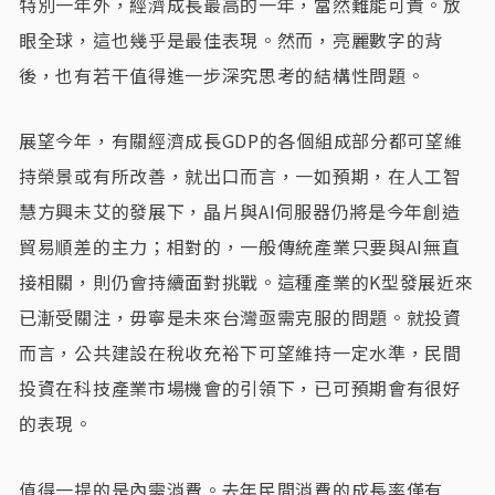
特別一年外，經濟成長最高的一年，當然難能可貴。放
眼全球，這也幾乎是最佳表現。然而，亮麗數字的背
後，也有若干值得進一步深究思考的結構性問題。
展望今年，有關經濟成長GDP的各個組成部分都可望維
持榮景或有所改善，就出口而言，一如預期，在人工智
慧方興未艾的發展下，晶片與AI伺服器仍將是今年創造
貿易順差的主力；相對的，一般傳統產業只要與AI無直
接相關，則仍會持續面對挑戰。這種產業的K型發展近來
已漸受關注，毋寧是未來台灣亟需克服的問題。就投資
而言，公共建設在稅收充裕下可望維持一定水準，民間
投資在科技產業市場機會的引領下，已可預期會有很好
的表現。
值得一提的是內需消費。去年民間消費的成長率僅有