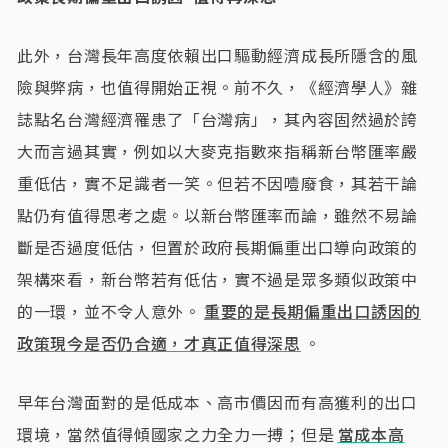
此外，台灣長年高度依賴出口驅動經濟成長所隱含的風
險與弊病，也值得開始正視。前不久，《經濟學人》雜
誌點名台灣經濟罹患了「台灣病」，其內容固然過於誇
大而言過其實，例如以大麥克指數來指稱新台幣匯率嚴
重低估，實不足識者一笑。但若不因噎廢食，其若干論
點仍有值得思考之處。以新台幣匯率而論，雖然不易論
斷是否過度低估，但置於政府長期偏重出口導向政策的
架構來看，新台幣若有低估，實不過是眾多類似政策中
的一環，並不令人意外。
重要的是長期偏重出口誘因的
政策現今是否仍合適，才真正值得深思
。
早年台灣面對的是低成本、高市價因而有高獲利的出口
環境，當然值得傾國家之力全力一搏；但是
當成本高