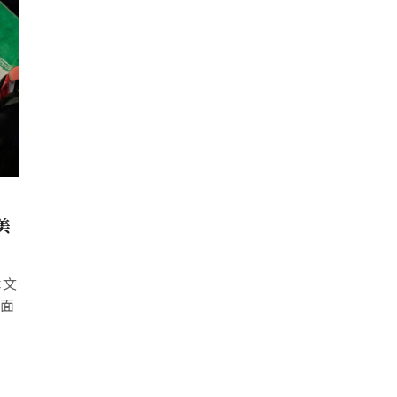
美
本文
三面