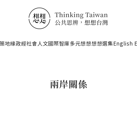
搜尋
策
地緣政經
社會人文
國際智庫
多元想想
想想選集
English 
兩岸關係