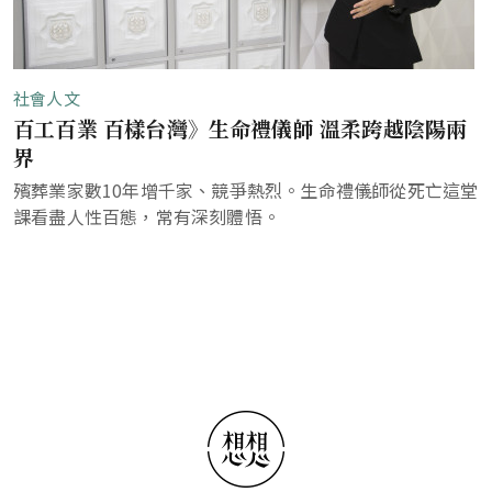
社會人文
百工百業 百樣台灣》生命禮儀師 溫柔跨越陰陽兩
界
殯葬業家數10年增千家、競爭熱烈。生命禮儀師從死亡這堂
課看盡人性百態，常有深刻體悟。