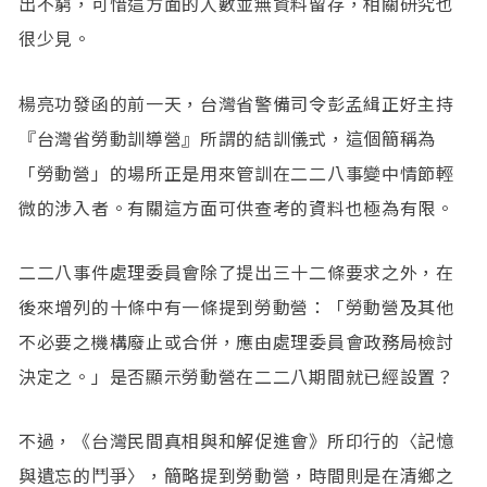
出不窮，可惜這方面的人數並無資料留存，相關研究也
很少見。
楊亮功發函的前一天，台灣省警備司令彭孟緝正好主持
『台灣省勞動訓導營』所謂的結訓儀式，這個簡稱為
「勞動營」的場所正是用來管訓在二二八事變中情節輕
微的涉入者。有關這方面可供查考的資料也極為有限。
二二八事件處理委員會除了提出三十二條要求之外，在
後來增列的十條中有一條提到勞動營：「勞動營及其他
不必要之機構廢止或合併，應由處理委員會政務局檢討
決定之。」是否顯示勞動營在二二八期間就已經設置？
不過，《台灣民間真相與和解促進會》所印行的〈記憶
與遺忘的鬥爭〉，簡略提到勞動營，時間則是在清鄉之