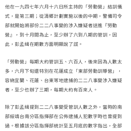
他在一九四七年六月十六日所主持的「勞動營」結訓儀
式，是第三期；從清鄉計劃實施以後的中期，警備司令
部就開始將部份二二八事變的涉入嫌疑者送進『勞動
營』，到十月間為止，至少辦了六到八期的管訓，因
此，彭孟緝在期數方面明顯說了謊。
「勞動營」每期大約管訓五、六百人，後來因為人數太
多，六月下旬還特別在花蓮成立「東部勞動訓導營」，
容納宜蘭、花蓮、台東等地逮捕的二二八事變涉入嫌疑
者，至少也辦了三期，每期大約有百來人。
除了彭孟緝提到二二八事變受管訓人數之外，當時的南
部綏靖台南分區指揮部在公佈逮捕人犯數字時也曾提到
過。根據該分區指揮部統計至五月底的數字指出，全部