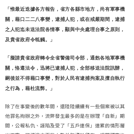
「惟最近迭據各方報告，省方各縣市地方，尚有軍事機
關，藉口二二八事變，逮捕人犯，或在戒嚴期間，逮捕
之人犯迄未送法院各情事，顯與中央處理台事之原則，
及貴省政府令牴觸。」
「擬請貴省政府轉令全省警備司令部，通飭各地軍事機
關，恪遵法令，迅將已逮捕人犯，全部移送法院訊辦，
嗣後並不得藉口事變，對於人民有逮捕拘案及擅自執行
之行為，藉杜流弊。」
除了在事變後的數年間，還陸陸續續有一些個案被以其
他罪名拘辦之外，流弊發生最多的是在辦理「自新」期
間，公報私仇、誣陷及受了「五戶連保」連累的情形層