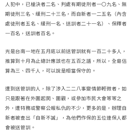
人犯中，已槍決者二名、判處有期徒刑者一〇九名、無
期徒刑三名、緩刑二十三名，而自新者一二五名（內含
處徒刑者五名、緩刑一名、送訓者二十一名）、保釋者
一百名，送訓者百名。
光是台南一地在五月底以前送管訓就有一百二十多人，
推算到十月為止總計應該也在五百之譜，所以，全島估
算為三、四千人，可以說是相當保守的。
遭到送管訓的人，除了涉入二二八事變情節輕微者，如
只是跟著在外圍起鬨、圍觀，或參加市民大會等等之
外，遭特務或警察公報私仇的不少，更多的是，辦理自
新者被查出「自新不誠」，為他們作保的五位連保人都
會被送管訓。