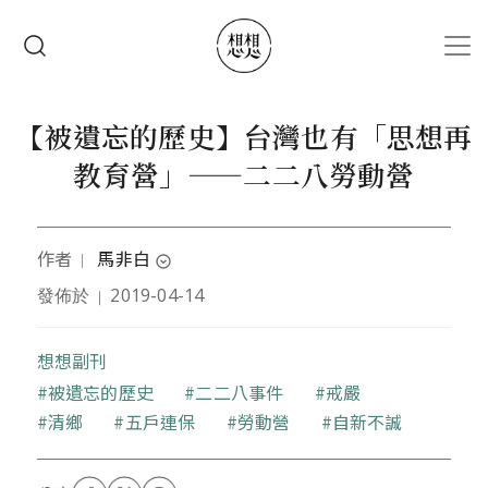
移至主內容
搜尋
【被遺忘的歷史】台灣也有「思想再
教育營」——二二八勞動營
作者
馬非白
｜
expand_circle_down
發佈於
2019-04-14
｜
資深新聞工作者，編著有《高雄市黨外風雲》、《近
代台灣慘史》檔案等書，現為網路線上媒體經營者。
想想副刊
關鍵字
被遺忘的歷史
二二八事件
戒嚴
清鄉
五戶連保
勞動營
自新不誠