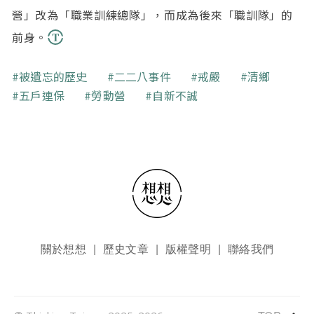
營」改為「職業訓練總隊」，而成為後來「職訓隊」的
前身。
關鍵字
被遺忘的歷史
二二八事件
戒嚴
清鄉
五戶連保
勞動營
自新不誠
頁尾選單
關於想想
歷史文章
版權聲明
聯絡我們