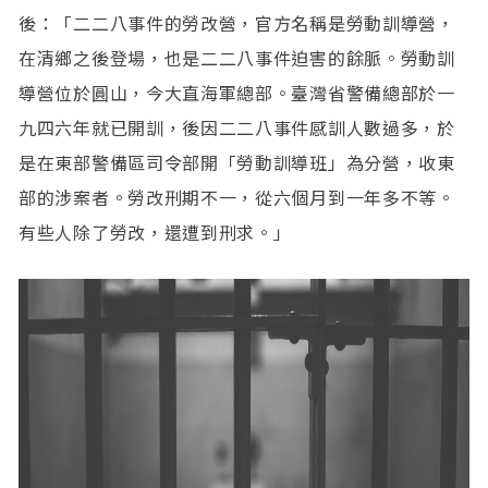
後：「二二八事件的勞改營，官方名稱是勞動訓導營，
在清鄉之後登場，也是二二八事件迫害的餘脈。勞動訓
導營位於圓山，今大直海軍總部。臺灣省警備總部於一
九四六年就已開訓，後因二二八事件感訓人數過多，於
是在東部警備區司令部開「勞動訓導班」為分營，收東
部的涉案者。勞改刑期不一，從六個月到一年多不等。
有些人除了勞改，還遭到刑求。」