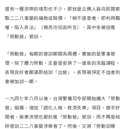
還有一種流弊的情形也不少，那就是公務人員向民間索
取二二八事變的補助或賠償，「稍不遂意者，即利用職
權，陷入非法」（楊亮功信函所言），其中多被送進
「勞動營」管訓。
「勞動營」每期的管訓期間為兩週，實施的是軍事管
理，除了體力勞動，主要是安排了一連串的洗腦課程，
表現良好者期滿即結訓「出營」，表現被評定不佳者則
會被加訓一期。
一九四七年八月以後，台灣警備司令部開始擴大「勞動
營」組織，增加「感化人格、救濟失業」項目，遊手好
閒者、無業流氓也都抓進「勞動營」管訓，而不再是純
粹管訓二二八事變涉案者了。然後，又將「勞動訓導