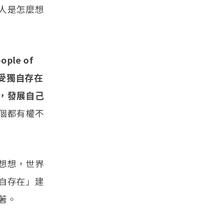
人是怎麼想
ople of
受獨自存在
，發展自己
個都有權不
。
想想，世界
自存在」建
著。