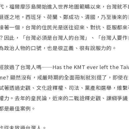
代，福爾摩莎島開始進入世界地圖範疇以來，台灣就不
競逐之地，西班牙、荷蘭、鄭成功、清國，乃至後來的
接著一個，台灣的住民光是送往迎來、對抗、臣服都來
？因此，「台灣必須是台灣人的台灣」、「台灣人要作
為政治人物的口號，也是很正義、很有說服力的。
了台灣人嗎──Has the KMT ever left the Tai
 alone? 顯然沒有，戒嚴時期的全面箝制就別提了，即使
試著透過史觀、文化詮釋權、司法、黨產和選舉，維繫
權力。去年的皇民論，近來的二戰詮釋史觀、課綱爭議
都是最佳案例。
也從未放過台灣人。