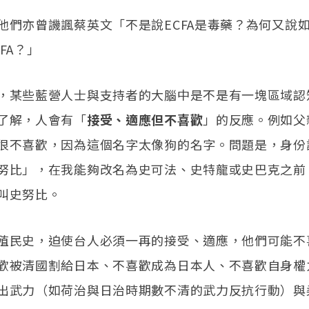
他們亦曾譏諷蔡英文「不是說ECFA是毒藥？為何又說
FA？」
，某些藍營人士與支持者的大腦中是不是有一塊區域認
了解，人會有「
接受、適應但不喜歡
」的反應。例如父
很不喜歡，因為這個名字太像狗的名字。問題是，身份
努比」，在我能夠改名為史可法、史特龍或史巴克之前
叫史努比。
殖民史，迫使台人必須一再的接受、適應，他們可能不
歡被清國割給日本、不喜歡成為日本人、不喜歡自身權
出武力（如荷治與日治時期數不清的武力反抗行動）與