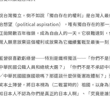
說台灣獨立，倒不如說「獨自存在的權利」是台灣人最
想望（political aspiration），唯有獨自存在的
正拋開數百年枷鎖，成為自由人的一天。它很難達到，
灣人願意放棄這個權利或放棄為它繼續奮戰至最後一刻
藍營很喜歡虧綠營──特別是鐵桿獨派──「你們不是
中華民國公職人員和總統大選？」「你們不是不承認中
／中華民國國旗國歌嗎？那還談什麼保衛憲政體制？」
笑本土陣營，將日本視為（二戰當時的）祖國，以身為
知日本人不認為你們是真正的日本人啊」、「究竟是誰