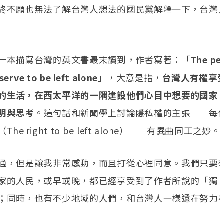
終不願也無法了解台灣人想法的國民黨解釋一下，台灣
一本描寫台灣的英文書最末讀到，作者寫著：「
The pe
erve to be left alone
」，大意是指，
台灣人有權享
的生活，在西太平洋的一隅建設他們心目中想要的國家
明與思考
。這句話和新聞學上討論隱私權的主張──每
he right to be left alone）──有異曲同工之妙
通，但是讓我非常感動，而且打從心裡同意。我們只要
家的人民，或早或晚，都已經享受到了作者所說的「獨
；同時，也有不少地域的人們，和台灣人一樣還在努力