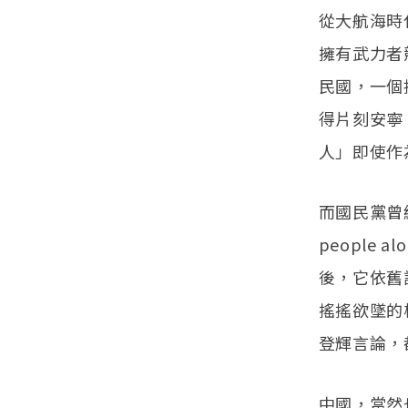
從大航海時
擁有武力者
民國，一個
得片刻安寧
人」即使作
而國民黨曾經放過
people
後，它依舊
搖搖欲墜的
登輝言論，
中國，當然