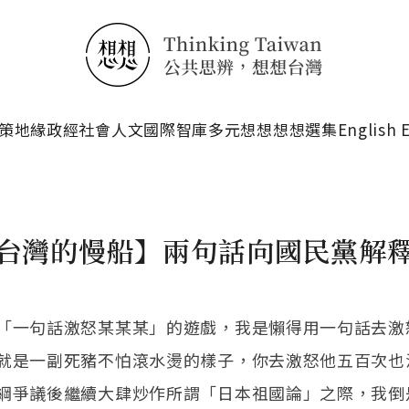
搜尋
策
地緣政經
社會人文
國際智庫
多元想想
想想選集
English 
台灣的慢船】兩句話向國民黨解
「一句話激怒某某某」的遊戲，我是懶得用一句話去激
就是一副死豬不怕滾水燙的樣子，你去激怒他五百次也
綱爭議後繼續大肆炒作所謂「日本祖國論」之際，我倒