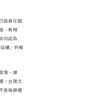
仍挺身在國
踏、無視
如何認為
府延續」的概
政策、課
權。台灣文
不是強調權