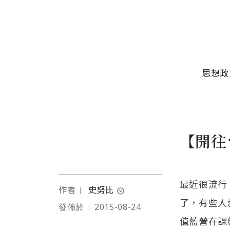
移至主內容
主選單
思想政
【開往
最近很流行
作者
史努比
｜
expand_circle_down
了，有些人
發佈於
2015-08-24
｜
本文作者為前媒體工作
值藍營在課
者，相信慢經常比快還好