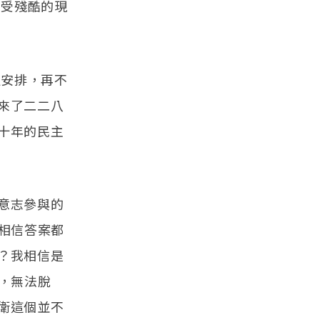
接受殘酷的現
運安排，再不
來了二二八
十年的民主
意志參與的
相信答案都
？我相信是
，無法脫
衛這個並不