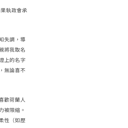
如果執政會承
知失調，導
親將我取名
證上的名字
，無論喜不
喜歡荷蘭人
力被限縮。
柔性（如歷