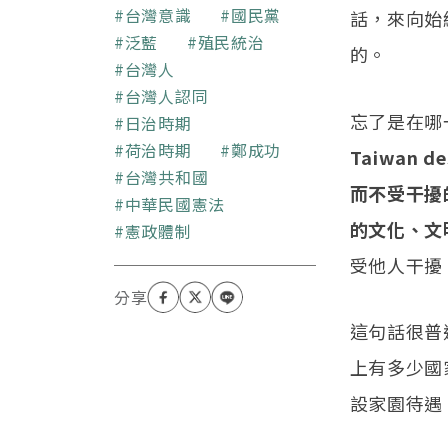
一點點，相信真理經常在
關鍵字
台灣意識
國民黨
話，來向始
兩端之中靠左一點點，相
泛藍
殖民統治
的。
信台灣人只要努力多一點
台灣人
點。
台灣人認同
忘了是在哪
日治時期
荷治時期
鄭成功
Taiwan des
台灣共和國
而不受干擾
中華民國憲法
的文化、文
憲政體制
受他人干擾（T
這句話很普
上有多少國
設家園待遇