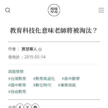
移至主內容
搜尋
教育科技化意味老師將被淘汰？
作者
蕭瑟寡人
｜
expand_circle_down
發佈於
2015-05-14
｜
典型「好事不出門，壞事傳千里」個案。沒事看書充
飢、有閒寫文聊聊時事。現專注於教育育成與科技創
業。個人臉書：
政策想想
www.facebook.com/bleaksolitude
。費德智庫共同
關鍵字
台灣教育
教育商品化
高中數學
創辦人暨專欄作家。
國中教育
數位時代
專業技能
自由教育