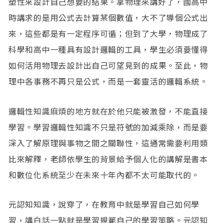
塑性來設計自己想要的結果。拿物理來講好了，國高中
時講求的是用公式去計算某個數值，大不了導個公式出
來，這些都是有一定程序可循；但到了大學，物理成了
科學和高中一種具有設計邏輯的工具，學生必須要懂得
如何活用物理去設計出自己可望見到的成果。至此，物
理中各事務不再只是公式，而是一套靈活的邏輯系統。
邏輯性知識麻煩的地方就在於他只能被激發，不能直接
學習。學習邏輯性知識不只是符號的加減乘除，而是要
深入了解原理與事物之間之關聯性，這通常需要利用類
比來解釋，​老師依學生的背景給予個人化的講解是書本
和數位化系統至少在未來十年內都不太可能取代的​。
元認知知識，說穿了，在教育中就是學習自己如何學
習，講白話一點就是學習規範自己的學習策略。元認知