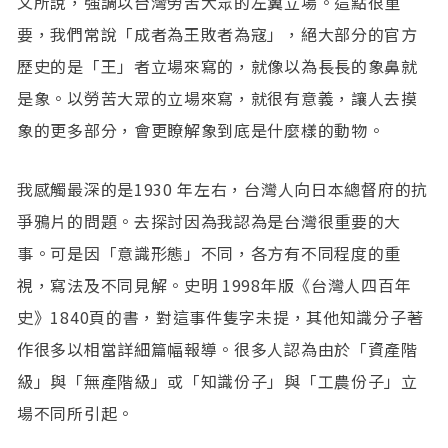
文所說，強調以台灣勞苦大眾的左翼立場。這點很重
要，我們常說「成者為王敗者為寇」，絕大部分的官方
歷史的是「王」者立場來寫的，就像以為長長的象鼻就
是象。以勞苦大眾的立場來寫，就很有意義，讓人去摸
象的更多部分，會更瞭解象到底是什麼樣的動物。
我感觸最深的是1930 年左右，台灣人向日本總督府的抗
爭鴉片的問題。去探討因為我認為是台灣很重要的大
事。可是因「意識形態」不同，各方有不同程度的重
視，寫法及不同見解。史明 1998年版《台灣人四百年
史》1840頁的書，對這事件隻字未提，其他知識分子著
作很多以相當詳細篇幅報導。很多人認為由於「資產階
級」與「無產階級」或「知識份子」與「工農份子」立
場不同所引起。