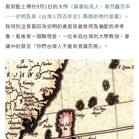
看到藍士博在9月1日的大作
〈展書如見人，峨然矗百年
Marquis Who’s Who in America 等殊榮。 除專業
著作外，尚有《府城醫學史開講》、《早期留學歐美
──史明及其《台灣人四百年史》再版的時代意義〉
，
的臺灣醫界人士》、《從醫界看早期臺灣與歐美的交
我特別注意看因為史明的書是我最常用及偏愛的參考
流》、《看臺灣文學寫臺美人文學》、《臺灣熱帶醫
學人物》等文史著作。
書。看後第一個聯想是，一位來自台灣的大學教授，會
議中的發言「你們台灣人不要有意識形態」。