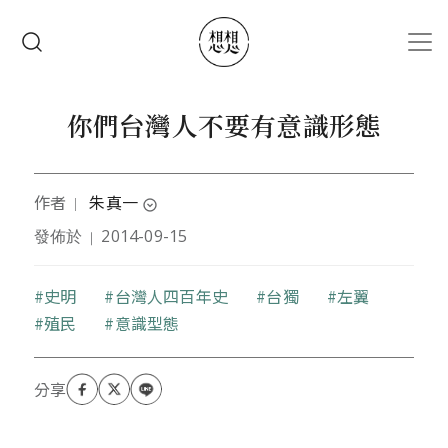
移至主內容
搜尋
你們台灣人不要有意識形態
作者
朱真一
｜
expand_circle_down
發佈於
2014-09-15
｜
1940年生，新竹中學畢業，1965年臺灣大學醫學院醫
科畢業。赴美後先在柏克萊加州大學研究，獲營養學
哲學博士，後又繼續小兒科及小兒血液及癌瘤學訓
關鍵字
史明
台灣人四百年史
台獨
左翼
練。1975年起任職聖路易（St. Louis）大學醫學院及
殖民
意識型態
Glennon樞機主教兒童醫院小兒科，曾任小兒血液科
及繼續教育醫學部主任。2006年8月退休擔任名譽教
授。在專業領域之外，特別關懷臺灣的歷史文化，尤
其是醫學史、醫學人物故事、教育、人文及客家文化
等。曾獲「賴和紀念特別獎」、「客委會客家貢獻
獎」、「美國臺灣人生物科學會服務獎」、列名