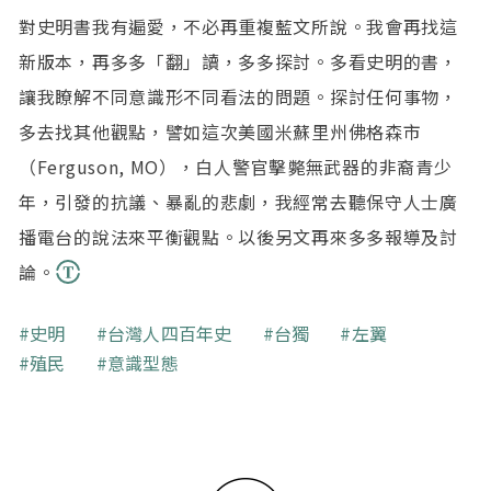
對史明書我有遍愛，不必再重複藍文所說。我會再找這
新版本，再多多「翻」讀，多多探討。多看史明的書，
讓我瞭解不同意識形不同看法的問題。探討任何事物，
多去找其他觀點，譬如這次美國米蘇里州佛格森市
（Ferguson, MO），白人警官擊斃無武器的非裔青少
年，引發的抗議、暴亂的悲劇，我經常去聽保守人士廣
播電台的說法來平衡觀點。以後另文再來多多報導及討
論。
關鍵字
史明
台灣人四百年史
台獨
左翼
殖民
意識型態