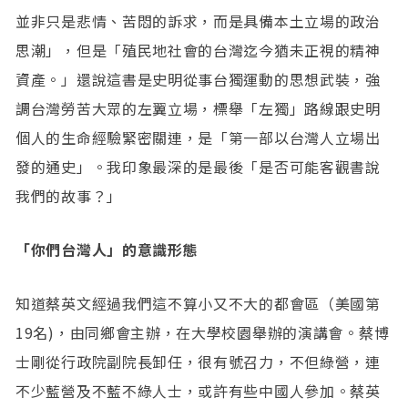
並非只是悲情、苦悶的訴求，而是具備本土立場的政治
思潮」，但是「殖民地社會的台灣迄今猶未正視的精神
資產。」還說這書是史明從事台獨運動的思想武裝，強
調台灣勞苦大眾的左翼立場，標舉「左獨」路線跟史明
個人的生命經驗緊密關連，是「第一部以台灣人立場出
發的通史」。我印象最深的是最後「是否可能客觀書說
我們的故事？」
「你們台灣人」的意識形態
知道蔡英文經過我們這不算小又不大的都會區（美國第
19名)，由同鄉會主辦，在大學校園舉辦的演講會。蔡博
士剛從行政院副院長卸任，很有號召力，不但綠營，連
不少藍營及不藍不綠人士，或許有些中國人參加。蔡英