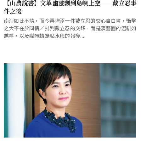
【山農說書】文革幽靈飄到島嶼上空──戴立忍事
件之後
南海如此不靖，而今再增添一件戴立忍的交心自白書，衝擊
之大不在於同情／批判戴立忍的交鋒，而是演藝圈的溫馴如
羔羊，以及媒體蜻蜓點水般的報導...