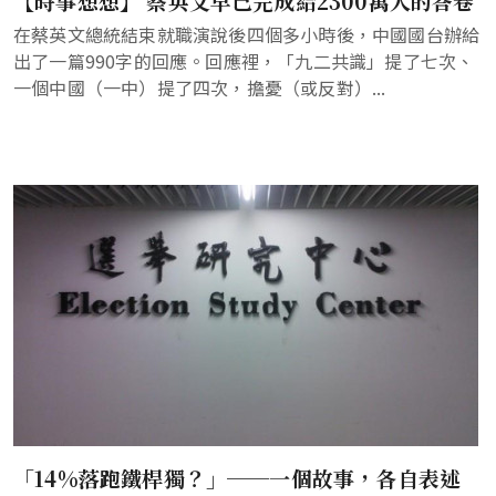
【時事想想】 蔡英文早已完成給2300萬人的答卷
在蔡英文總統結束就職演說後四個多小時後，中國國台辦給
出了一篇990字的回應。回應裡，「九二共識」提了七次、
一個中國（一中）提了四次，擔憂（或反對）...
「14%落跑鐵桿獨？」──一個故事，各自表述