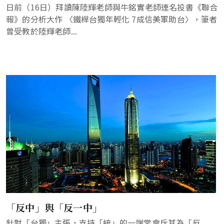
日前（16日）拜讀陳陸輝老師與牛銘實老師連名投書《聯合
報》的分析大作 〈鐵桿台獨年輕化 7成信美軍助台〉，筆者
曾受教於陸輝老師...
「反中」與「反一中」
針對「台獨」主張，支持「統」的一端常會斥其為「反