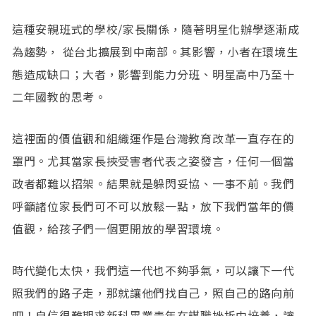
這種安親班式的學校/家長關係，隨著明星化辦學逐漸成
為趨勢， 從台北擴展到中南部。其影響，小者在環境生
態造成缺口；大者，影響到能力分班、明星高中乃至十
二年國教的思考。
這裡面的價值觀和組織運作是台灣教育改革一直存在的
罩門。尤其當家長挾受害者代表之姿發言，任何一個當
政者都難以招架。結果就是躲閃妥協、一事不前。我們
呼籲諸位家長們可不可以放鬆一點，放下我們當年的價
值觀，給孩子們一個更開放的學習環境。
時代變化太快，我們這一代也不夠爭氣，可以讓下一代
照我們的路子走，那就讓他們找自己，照自己的路向前
吧！自信很難期求新科畢業青年在謀職挫折中培養，讓