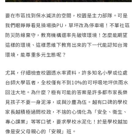
要在市區找到保水減洪的空間，校園是主力部隊。可是
我們眼睜睜看見操場換PU，草坪改為停車場！不單社區
防災防線棄守，教育機構還率先破壞環境！怎麼能期望
這樣的環境、這樣思維下教育出來的下一代能認知台灣
環境，能尊重多元生態呢？
尤其，仔細檢查校園透水率資料，許多知名小學或位處
台師大學區者，全校僅有不到10%的可呼吸地坪供雨水
回注大地。為什麼？極有可能的答案是許多都市家長樂
見孩子不要一身泥濘，或與沙塵為伍。越有口碑的學校
家長越積極過問校政，不捨的心情化為「安全、衛生、
專心課業」等等口號，要求學校水泥化！於是學校越加
像是安父母親心的「安親」班。