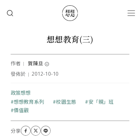
移至主內容
搜尋
想想教育(三)
作者
賀陳旦
｜
expand_circle_down
發佈於
2012-10-10
｜
台灣生態工法發展基金會董事長，曾任交通部長、中
華電信董事長等職務。
政策想想
關鍵字
想想教育系列
校園生態
安「親」班
價值觀