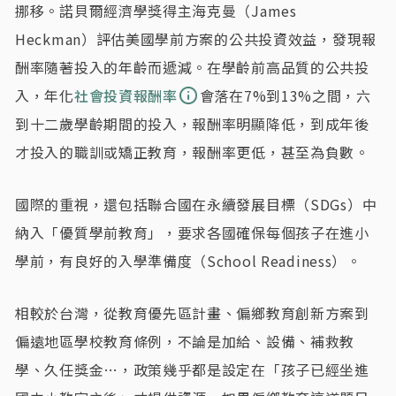
挪移。諾貝爾經濟學獎得主海克曼（James
Heckman）評估美國學前方案的公共投資效益，發現報
酬率隨著投入的年齡而遞減。在學齡前高品質的公共投
入，年化
社會投資報酬率
會落在7%到13%之間，六
到十二歲學齡期間的投入，報酬率明顯降低，到成年後
才投入的職訓或矯正教育，報酬率更低，甚至為負數。
國際的重視，還包括聯合國在永續發展目標（SDGs）中
納入「優質學前教育」，要求各國確保每個孩子在進小
學前，有良好的入學準備度（School Readiness）。
相較於台灣，從教育優先區計畫、偏鄉教育創新方案到
偏遠地區學校教育條例，不論是加給、設備、補救教
學、久任獎金…，政策幾乎都是設定在「孩子已經坐進