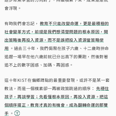
會浮現。
有時我們會忘記，
教育不只能改變命運，更是最積極的
社會變革方式，前提是我們想清楚問題的根本原因，開
出策略後再投入資源，而不是誤把投入資源當策略使
用
。過去三十年，我們侷限在孩子六歲、十二歲時拚命
追趕一場早在他六歲前就已分出高下的賽跑，然後對著
追不上的數字困惑、加碼、再困惑。
這十年KIST在偏鄉蹲點的最重要發現，或許不是某一套
教法，而是一個樸素卻一再被政策跳過的順序：
先穩住
孩子，再談學習；先看懂根本原因，再投入資源。把這
個順序擺正，教育才真的有機會，成為翻轉命運的那雙
手
。