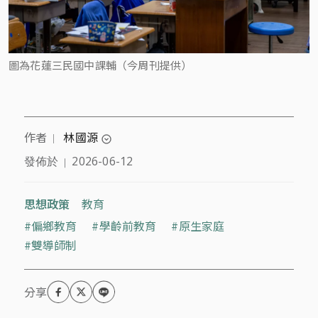
圖為花蓮三民國中課輔（今周刊提供）
作者
林國源
｜
expand_circle_down
發佈於
2026-06-12
｜
花蓮縣三民國中校長，該校為誠致教育基金會推動
KIST公辦民營實驗教育聯盟之一。曾任花蓮縣教育網
路中心主任及國中課程督學，推動程式設計、創客教
思想政策
教育
育。
偏鄉教育
學齡前教育
原生家庭
雙導師制