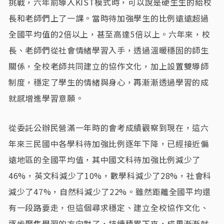
挑戰，六年前導入KIST模式時，可以說是硬生生的給校
長和老師們上了一課。當時待加強學生的比例遠遠超過
全國平均值的2倍以上，甚至高達5倍以上。六年來，校
長、老師們從社會情緒學習入手，透過溫暖穩固的師生
關係，全校老師共同建立的協作文化，加上設置雙導師
制度，穩定了學生的情緒與身心，再漸漸透過學習的成
就感增進學習意願。
從委託公辦民營滿一年時的會考成績觀察到現在，這六
年來三民國中各學科待加強比例逐年下降，已經接近偏
遠地區的全國平均值，其中國文科待加強比例減少了
46%，英文科減少了10%，數學科減少了28%，社會科
減少了47%，自然科減少了22%。雖然距離全國平均還
有一段路要走，但這個尋求穩定、建立全校協作文化、
逐步聚焦學習的方向對了，持續積累下來，成果漸漸就