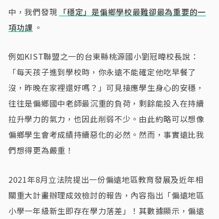
中，我們發現
「穩定」是偏鄉學校最難卻最為重要的一
項功課
。
例如KIST聯盟之一的台東縣桃源國小劉冠暐校長說：
「每天孩子進到學校時，你永遠不能確定他吃早餐了
沒，昨晚在家裡還好嗎？」可見接應學生身心的安穩，
往往是偏鄉國中老師最沉重的負荷，剩餘能投入在持續
拉升學力的氣力，也因此削弱不少。由此約略可以想像
偏鄉學生會考成績持續惡化的必然。然而，事實遠比我
們想得更為嚴重！
2021年8月立法院提出一份偏遠地區教育發展及近年相
關重大計畫辦理成效檢討的報告，內容指出「偏遠地區
小學一年級新生即存在學力落差」！其數據顯示，偏遠