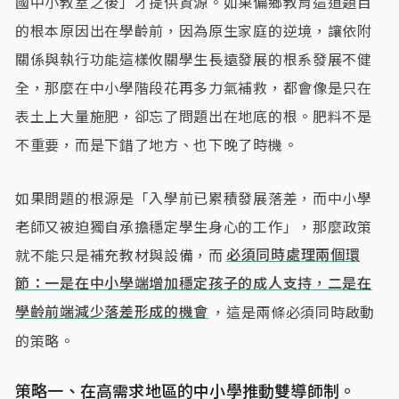
國中小教室之後」才提供資源。如果偏鄉教育這道題目
的根本原因出在學齡前，因為原生家庭的逆境，讓依附
關係與執行功能這樣攸關學生長遠發展的根系發展不健
全，那麼在中小學階段花再多力氣補救，都會像是只在
表土上大量施肥，卻忘了問題出在地底的根。肥料不是
不重要，而是下錯了地方、也下晚了時機。
如果問題的根源是「入學前已累積發展落差，而中小學
老師又被迫獨自承擔穩定學生身心的工作」，那麼政策
就不能只是補充教材與設備，而
必須同時處理兩個環
節：一是在中小學端增加穩定孩子的成人支持，二是在
學齡前端減少落差形成的機會
，這是兩條必須同時啟動
的策略。
策略一、在高需求地區的中小學推動雙導師制。