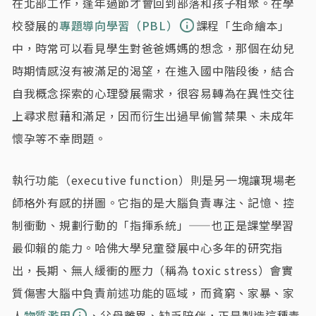
在北部工作，逢年過節才會回到部落和孩子相聚。在學
校發展的
專題導向學習（PBL）
課程「生命繪本」
中，時常可以看見學生對爸爸媽媽的想念，那個在幼兒
時期情感沒有被滿足的渴望，在進入國中階段後，結合
自我概念探索的心理發展需求，很容易轉為在異性交往
上尋求慰藉和滿足，因而衍生出過早偷嘗禁果、未成年
懷孕等不幸問題。
執行功能（executive function）則是另一塊讓現場老
師格外有感的拼圖。它指的是大腦負責專注、記憶、控
制衝動、規劃行動的「指揮系統」——也正是課堂學習
最仰賴的能力。哈佛大學兒童發展中心多年的研究指
出，長期、無人緩衝的壓力（稱為 toxic stress）會實
質傷害大腦中負責前述功能的區域，而貧窮、家暴、家
人
物質濫用
、父母離異、缺乏陪伴，正是製造這種毒