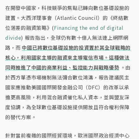
在開發中國家，科技競爭的焦點已轉向數位基礎設施的
建置。大西洋理事會（Atlantic Council）的《終結數
位落差的融資策略》(
Financing the end of digital
divide
) 報告指出，全球仍有數十億人無法連上網際網
路，而
中國已將數位基礎設施的投資置於其全球戰略的
核心，利用國家主導的融資來主導電信市場。這種做法
同時推進了中國的商業利益、監控能力與戰略優勢
。由
於西方單憑市場機制無法彌合數位鴻溝，報告建議民主
國家應推動美國國際開發金融公司（DFC）的改革以承
擔更高風險，利用混合融資催化私人資本，並與盟友深
度協調，為全球數位基礎設施提供開放且符合權利保障
的替代方案。
針對當前複雜的國際經貿環境，歐洲國際政治經濟中心