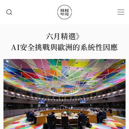
移至主內容
搜尋
六月精選》
AI安全挑戰與歐洲的系統性因應