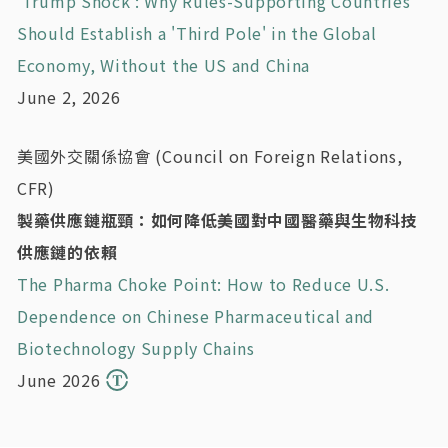
'Trump Shock': Why Rules-Supporting Countries
Should Establish a 'Third Pole' in the Global
Economy, Without the US and China
June 2, 2026
美國外交關係協會 (Council on Foreign Relations,
CFR)
製藥供應鏈瓶頸：如何降低美國對中國醫藥與生物科技
供應鏈的依賴
The Pharma Choke Point: How to Reduce U.S.
Dependence on Chinese Pharmaceutical and
Biotechnology Supply Chains
June 2026