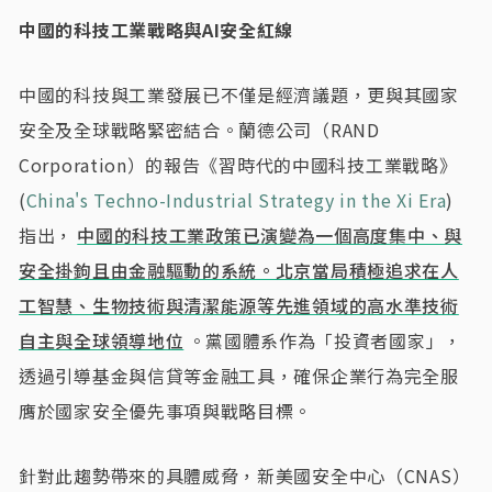
中國的科技工業戰略與AI安全紅線
中國的科技與工業發展已不僅是經濟議題，更與其國家
安全及全球戰略緊密結合。蘭德公司（RAND
Corporation）的報告《習時代的中國科技工業戰略》
(
China's Techno-Industrial Strategy in the Xi Era
)
指出，
中國的科技工業政策已演變為一個高度集中、與
安全掛鉤且由金融驅動的系統。北京當局積極追求在人
工智慧、生物技術與清潔能源等先進領域的高水準技術
自主與全球領導地位
。黨國體系作為「投資者國家」，
透過引導基金與信貸等金融工具，確保企業行為完全服
膺於國家安全優先事項與戰略目標。
針對此趨勢帶來的具體威脅，新美國安全中心（CNAS）